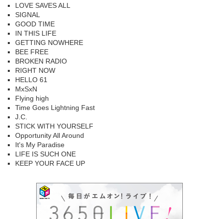
LOVE SAVES ALL
SIGNAL
GOOD TIME
IN THIS LIFE
GETTING NOWHERE
BEE FREE
BROKEN RADIO
RIGHT NOW
HELLO 61
MxSxN
Flying high
Time Goes Lightning Fast
J.C.
STICK WITH YOURSELF
Opportunity All Around
It's My Paradise
LIFE IS SUCH ONE
KEEP YOUR FACE UP