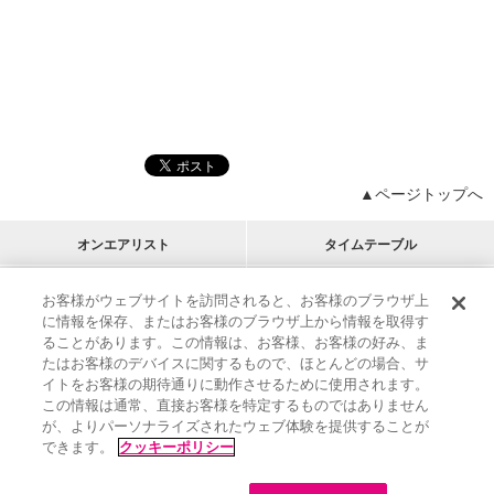
▲ページトップへ
オンエアリスト
タイムテーブル
プログラムリスト
チャート
お客様がウェブサイトを訪問されると、お客様のブラウザ上
に情報を保存、またはお客様のブラウザ上から情報を取得す
M-ON!
アーティストリスト
リクエスト
ることがあります。この情報は、お客様、お客様の好み、ま
RECOMMEND
たはお客様のデバイスに関するもので、ほとんどの場合、サ
イトをお客様の期待通りに動作させるために使用されます。
インフォメーション
|
プレゼント&ご招待
この情報は通常、直接お客様を特定するものではありません
MUSIC ON! TV（エムオン!）とは？
|
サポート
が、よりパーソナライズされたウェブ体験を提供することが
サイト案内
|
エムオン!友の会
|
クッキーの詳細
できます。
クッキーポリシー
M-ON! BOOKS
|
運営会社