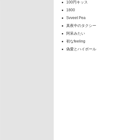
100円キッス
1800
Svveet Pea
真夜中のタクシー
阿呆みたい
初なfeeling
偽愛とハイボール