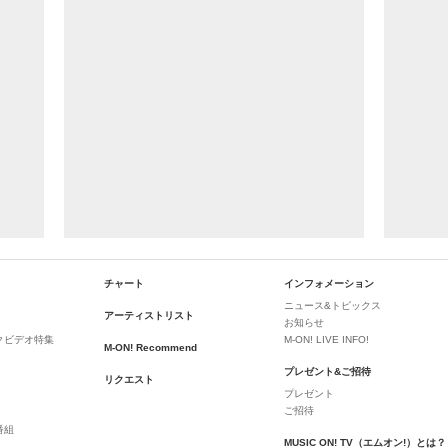
チャート
インフォメーション
ニュース&トピックス
アーティストリスト
お知らせ
クビデオ特集
M-ON! LIVE INFO!
M-ON! Recommend
プレゼント&ご招待
リクエスト
プレゼント
ご招待
番組
MUSIC ON! TV（エムオン!）とは？