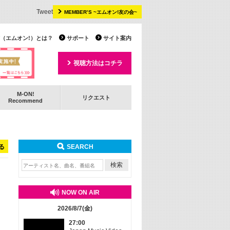
Tweet
MEMBER’S ~エムオン!友の会~
 TV（エムオン!）とは？
サポート
サイト案内
視聴方法はコチラ
M-ON!
リクエスト
Recommend
る
SEARCH
NOW ON AIR
2026/8/7(金)
27:00