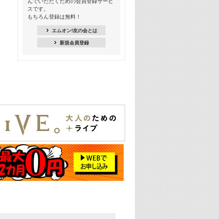
んでいただくための会員登録サービ
18:30
スです。
M-ON! Countdown K
もちろん登録は無料！
20:00
エムオン!友の会とは
M-ON! カラオケカウントダウン 20
新規会員登録
22:00
耳に残る歴代CMソングメドレー
22:30
フェスで見たい! 人気アーティストの
ライブミュージックビデオ特集
23:00
SUPER EIGHT特集
24:00
あのころヒッツ! 2025年
25:00
エムオン! ヒッツ
26:00
歴代カラオケスーパーヒッツ
27:00
Japan Music Video Countdown on
YouTube