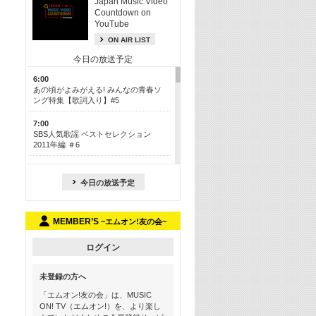
Japan Music Video
Countdown on
YouTube
ON AIR LIST
今日の放送予定
6:00
あの頃がよみがえる! みんなの青春ソ
ング特集【歌詞入り】#5
7:00
SBS人気歌謡 ベストセレクション
2011年編 ＃6
8:30
今も昔も愛される鉄板カラオケメドレ
今日の放送予定
ー【歌詞入り】 一挙5時間！
13:30
MEMBER’S
~エムオン!友の会~
Apple Music カウントダウン 20
15:30
ログイン
この夏聴きたい! サマーソングメドレ
ー【歌詞入り】 #5
未登録の方へ
16:30
「エムオン!友の会」は、MUSIC
あのころK-POPヒッツ! 2018→2021年
ON! TV（エムオン!）を、より楽し