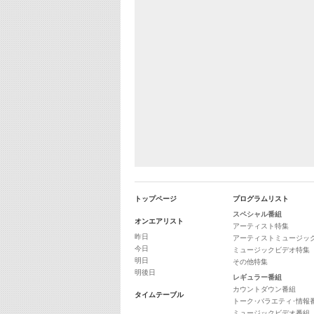
トップページ
プログラムリスト
スペシャル番組
オンエアリスト
アーティスト特集
昨日
アーティストミュージッ
今日
ミュージックビデオ特集
明日
その他特集
明後日
レギュラー番組
カウントダウン番組
タイムテーブル
トーク･バラエティ･情報
ミュージックビデオ番組