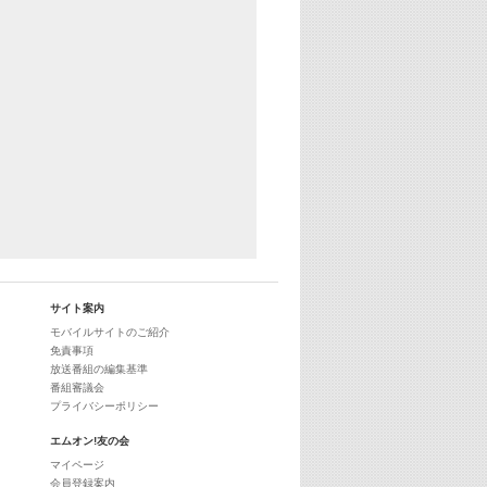
29:00
最新最強! 歌えるヒッツ
サイト案内
モバイルサイトのご紹介
免責事項
放送番組の編集基準
番組審議会
プライバシーポリシー
エムオン!友の会
マイページ
会員登録案内