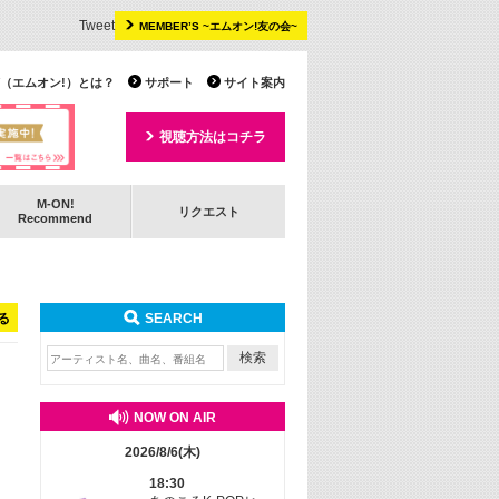
Tweet
MEMBER’S ~エムオン!友の会~
 TV（エムオン!）とは？
サポート
サイト案内
視聴方法はコチラ
M-ON!
リクエスト
Recommend
る
SEARCH
NOW ON AIR
2026/8/6(木)
18:30