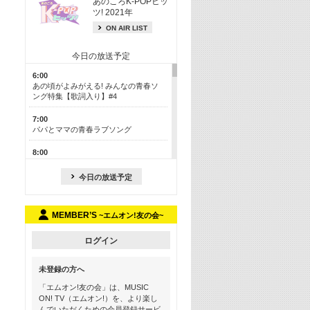
あのころK-POPヒッ
ツ! 2021年
ON AIR LIST
今日の放送予定
6:00
あの頃がよみがえる! みんなの青春ソ
ング特集【歌詞入り】#4
7:00
パパとママの青春ラブソング
8:00
あのころドラマヒッツ! 2013年
今日の放送予定
8:30
M-ON! カラオケカウントダウン 50
MEMBER’S
~エムオン!友の会~
13:00
歴代カラオケスーパーヒッツ
ログイン
13:30
LINE MUSICカウントダウン20
未登録の方へ
15:30
「エムオン!友の会」は、MUSIC
この夏聴きたい! サマーソングメドレ
ON! TV（エムオン!）を、より楽し
ー【歌詞入り】 #4
んでいただくための会員登録サービ