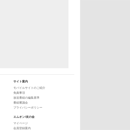
25:30
エムオン! ヒッツ
27:00
歴代カラオケスーパーヒッツ
28:00
M-ON! Countdown International 10
29:00
最新最強! 歌えるヒッツ
サイト案内
モバイルサイトのご紹介
免責事項
放送番組の編集基準
番組審議会
プライバシーポリシー
エムオン!友の会
マイページ
会員登録案内