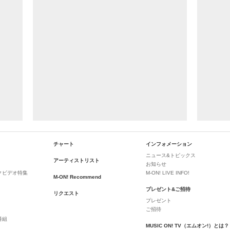
チャート
インフォメーション
ニュース&トピックス
アーティストリスト
お知らせ
クビデオ特集
M-ON! LIVE INFO!
M-ON! Recommend
プレゼント&ご招待
リクエスト
プレゼント
ご招待
番組
MUSIC ON! TV（エムオン!）とは？