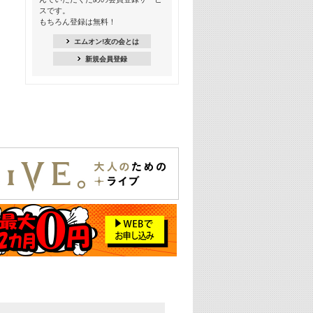
スです。
16:30
もちろん登録は無料！
Apple Music カウントダウン 20
エムオン!友の会とは
18:30
新規会員登録
あのころK-POPヒッツ! 2021年
19:00
韓ON! Countdown 10
20:00
J-POP最強カウントダウン20【歌詞入
り】
22:00
大人のための名曲セレクション ～バン
ド編～【歌詞入り】
22:30
今推したい! エムオン!おすすめミュー
ジックビデオ特集＜#28＞
23:00
METROCK 2026 ライブスペシャル＜
NEW BEAT SQUARE day2＞
24:30
あのころヒッツ! 2024年