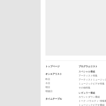
トップページ
プログラムリスト
スペシャル番組
オンエアリスト
アーティスト特集
昨日
アーティストミュージッ
今日
ミュージックビデオ特集
明日
その他特集
明後日
レギュラー番組
カウントダウン番組
タイムテーブル
トーク･バラエティ･情報
ミュージックビデオ番組