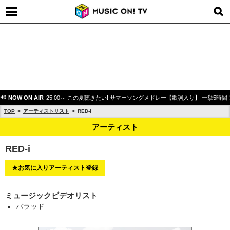
NOW ON AIR
25:00～ この夏聴きたい! サマーソングメドレー【歌詞入り】 一挙5時間
TOP
アーティストリスト
RED-i
アーティスト
RED-i
★お気に入りアーティスト登録
ミュージックビデオリスト
バラッド