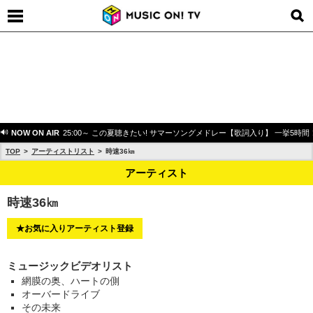
NOW ON AIR
25:00～ この夏聴きたい! サマーソングメドレー【歌詞入り】 一挙5時間
TOP
アーティストリスト
時速36㎞
アーティスト
時速36㎞
★お気に入りアーティスト登録
ミュージックビデオリスト
網膜の奥、ハートの側
オーバードライブ
その未来