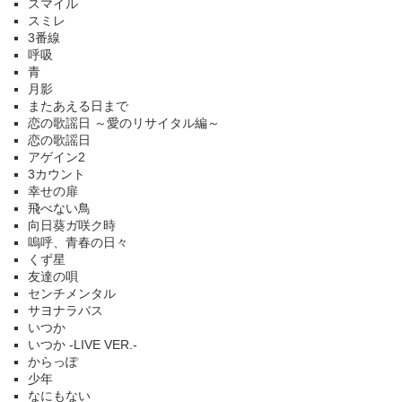
スマイル
スミレ
3番線
呼吸
青
月影
またあえる日まで
恋の歌謡日 ～愛のリサイタル編～
恋の歌謡日
アゲイン2
3カウント
幸せの扉
飛べない鳥
向日葵ガ咲ク時
嗚呼、青春の日々
くず星
友達の唄
センチメンタル
サヨナラバス
いつか
いつか -LIVE VER.-
からっぽ
少年
なにもない