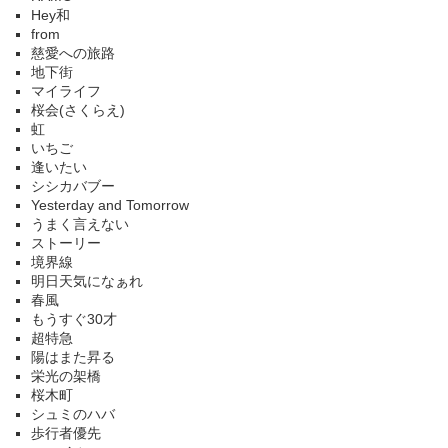
Hey和
from
慈愛への旅路
地下街
マイライフ
桜会(さくらえ)
虹
いちご
逢いたい
シシカバブー
Yesterday and Tomorrow
うまく言えない
ストーリー
境界線
明日天気になぁれ
春風
もうすぐ30才
超特急
陽はまた昇る
栄光の架橋
桜木町
シュミのハバ
歩行者優先