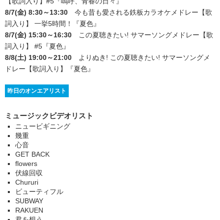
【歌詞入り】#5
『嗚呼、青春の日々』
8/7(金) 8:30～13:30
今も昔も愛される鉄板カラオケメドレー【歌
詞入り】 一挙5時間！
『夏色』
8/7(金) 15:30～16:30
この夏聴きたい! サマーソングメドレー【歌
詞入り】 #5
『夏色』
8/8(土) 19:00～21:00
よりぬき! この夏聴きたい! サマーソングメ
ドレー【歌詞入り】
『夏色』
昨日のオンエアリスト
ミュージックビデオリスト
ニュービギニング
幾重
心音
GET BACK
flowers
伏線回収
Chururi
ビューティフル
SUBWAY
RAKUEN
君を想う