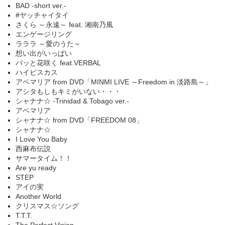
BAD -short ver.-
#ヤッチャイタイ
さくら ～永遠～ feat. 湘南乃風
エンゲージリング
ラララ ～愛のうた～
想い出がいっぱい
パッと花咲く feat.VERBAL
ハイビスカス
アベマリア from DVD「MINMI LIVE ～Freedom in 淡路島～」
アシタもしもキミがいない・・・
シャナナ☆ -Trinidad & Tobago ver.-
アベマリア
シャナナ☆ from DVD「FREEDOM 08」
シャナナ☆
I Love You Baby
西麻布伝説
サマータイム！！
Are yu ready
STEP
アイの実
Another World
クリスマス☆ソング
T.T.T.