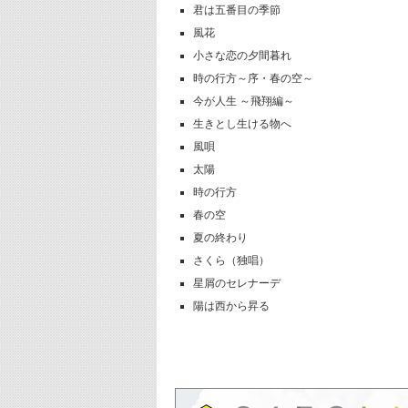
君は五番目の季節
風花
小さな恋の夕間暮れ
時の行方～序・春の空～
今が人生 ～飛翔編～
生きとし生ける物へ
風唄
太陽
時の行方
春の空
夏の終わり
さくら（独唱）
星屑のセレナーデ
陽は西から昇る