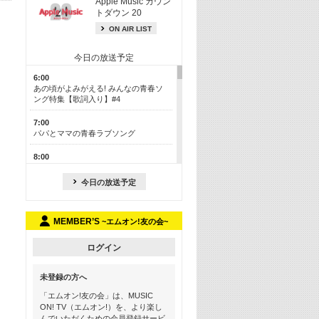
Apple Music カウン
トダウン 20
ON AIR LIST
今日の放送予定
6:00
あの頃がよみがえる! みんなの青春ソ
ング特集【歌詞入り】#4
7:00
パパとママの青春ラブソング
8:00
あのころドラマヒッツ! 2013年
今日の放送予定
8:30
M-ON! カラオケカウントダウン 50
MEMBER’S
~エムオン!友の会~
13:00
歴代カラオケスーパーヒッツ
ログイン
13:30
LINE MUSICカウントダウン20
未登録の方へ
15:30
「エムオン!友の会」は、MUSIC
この夏聴きたい! サマーソングメドレ
ON! TV（エムオン!）を、より楽し
ー【歌詞入り】 #4
んでいただくための会員登録サービ