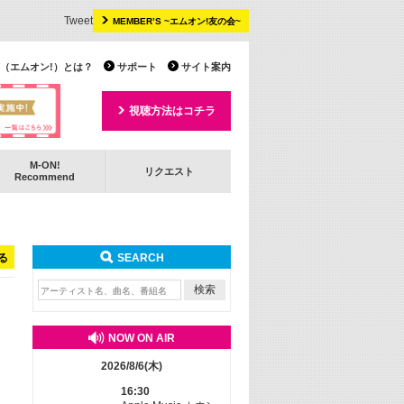
Tweet
MEMBER’S ~エムオン!友の会~
 TV（エムオン!）とは？
サポート
サイト案内
視聴方法はコチラ
M-ON!
リクエスト
Recommend
る
SEARCH
NOW ON AIR
2026/8/6(木)
16:30