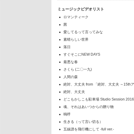
ミュージックビデオリスト
ロマンティーク
茜
愛してるって言ってみな
素晴らしい世界
落日
すぐそこにNEW DAYS
最悪な春
さくら (二〇一九)
人間の森
絶対、大丈夫 from 「絶対、大丈夫 ～15
絶対、大丈夫
どこもかしこも駐車場 Studio Session 2016
魂、それはあいつからの贈り物
嗚呼
生きる（って言い切る）
五線譜を飛行機にして -full ver.-