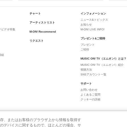
チャート
インフォメーション
ニュース&トピックス
アーティストリスト
お知らせ
クビデオ特集
M-ON! LIVE INFO!
M-ON! Recommend
プレゼント&ご招待
リクエスト
プレゼント
ご招待
番組
MUSIC ON! TV（エムオン!）とは？
MUSIC ON! TV（エムオン!）紹介
視聴方法
SNSアカウント一覧
サポート
お問い合わせ
よくあるご質問
クッキーの詳細
存、またはお客様のブラウザ上から情報を取得す
のデバイスに関するもので、ほとんどの場合、サ