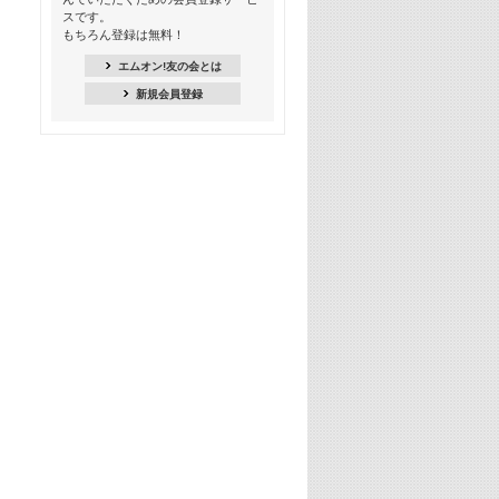
スです。
16:30
もちろん登録は無料！
Apple Music カウントダウン 20
エムオン!友の会とは
18:30
新規会員登録
あのころK-POPヒッツ! 2021年
19:00
韓ON! Countdown 10
20:00
J-POP最強カウントダウン20【歌詞入
り】
22:00
大人のための名曲セレクション ～バン
ド編～【歌詞入り】
22:30
今推したい! エムオン!おすすめミュー
ジックビデオ特集＜#28＞
23:00
METROCK 2026 ライブスペシャル＜
NEW BEAT SQUARE day2＞
24:30
あのころヒッツ! 2024年