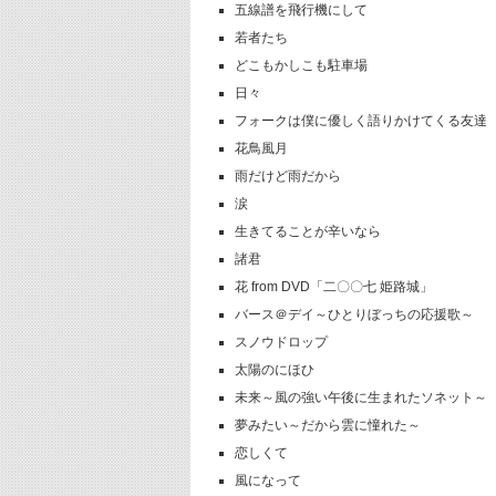
五線譜を飛行機にして
若者たち
どこもかしこも駐車場
日々
フォークは僕に優しく語りかけてくる友達
花鳥風月
雨だけど雨だから
涙
生きてることが辛いなら
諸君
花 from DVD「二〇〇七 姫路城」
バース＠デイ～ひとりぼっちの応援歌～
スノウドロップ
太陽のにほひ
未来～風の強い午後に生まれたソネット～
夢みたい～だから雲に憧れた～
恋しくて
風になって