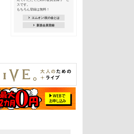
スです。
16:30
もちろん登録は無料！
Apple Music カウントダウン 20
エムオン!友の会とは
18:30
新規会員登録
あのころK-POPヒッツ! 2021年
19:00
韓ON! Countdown 10
20:00
J-POP最強カウントダウン20【歌詞入
り】
22:00
大人のための名曲セレクション ～バン
ド編～【歌詞入り】
22:30
今推したい! エムオン!おすすめミュー
ジックビデオ特集＜#28＞
23:00
METROCK 2026 ライブスペシャル＜
NEW BEAT SQUARE day2＞
24:30
あのころヒッツ! 2024年