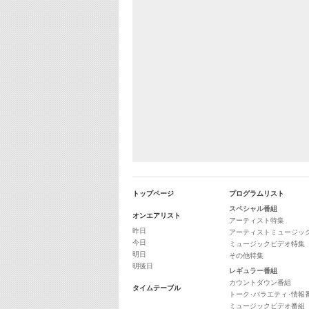
トップページ
プログラムリスト
スペシャル番組
オンエアリスト
アーティスト特集
昨日
アーティストミュージッ
今日
ミュージックビデオ特集
明日
その他特集
明後日
レギュラー番組
カウントダウン番組
タイムテーブル
トーク･バラエティ･情報
ミュージックビデオ番組