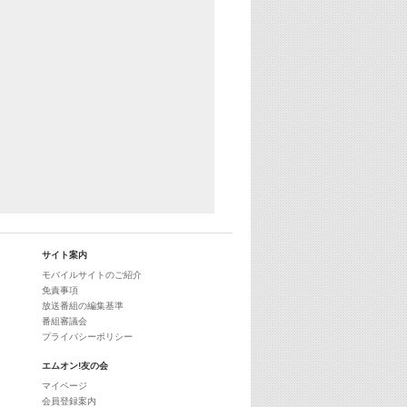
25:30
エムオン! ヒッツ
27:00
歴代カラオケスーパーヒッツ
28:00
M-ON! Countdown International 10
29:00
最新最強! 歌えるヒッツ
サイト案内
モバイルサイトのご紹介
免責事項
放送番組の編集基準
番組審議会
プライバシーポリシー
エムオン!友の会
マイページ
会員登録案内