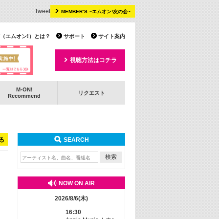
Tweet
MEMBER’S ~エムオン!友の会~
 TV（エムオン!）とは？
サポート
サイト案内
視聴方法はコチラ
M-ON!
リクエスト
Recommend
る
SEARCH
NOW ON AIR
2026/8/6(木)
16:30