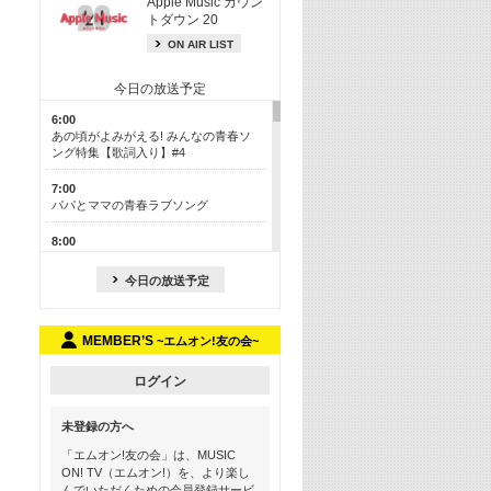
Apple Music カウン
トダウン 20
ON AIR LIST
今日の放送予定
6:00
あの頃がよみがえる! みんなの青春ソ
ング特集【歌詞入り】#4
7:00
パパとママの青春ラブソング
8:00
あのころドラマヒッツ! 2013年
今日の放送予定
8:30
M-ON! カラオケカウントダウン 50
MEMBER’S
~エムオン!友の会~
13:00
歴代カラオケスーパーヒッツ
ログイン
13:30
LINE MUSICカウントダウン20
未登録の方へ
15:30
「エムオン!友の会」は、MUSIC
この夏聴きたい! サマーソングメドレ
ON! TV（エムオン!）を、より楽し
ー【歌詞入り】 #4
んでいただくための会員登録サービ