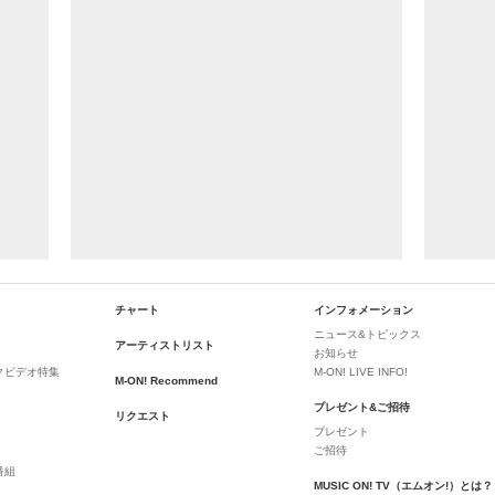
チャート
インフォメーション
ニュース&トピックス
アーティストリスト
お知らせ
クビデオ特集
M-ON! LIVE INFO!
M-ON! Recommend
プレゼント&ご招待
リクエスト
プレゼント
ご招待
番組
MUSIC ON! TV（エムオン!）とは？