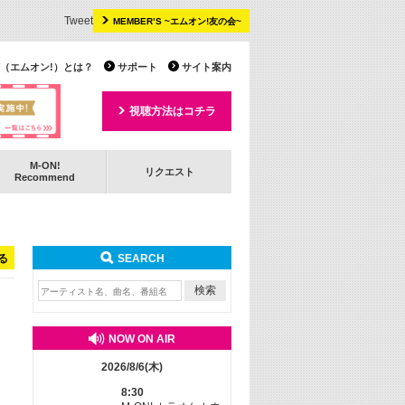
Tweet
MEMBER’S ~エムオン!友の会~
 TV（エムオン!）とは？
サポート
サイト案内
視聴方法はコチラ
M-ON!
リクエスト
Recommend
る
SEARCH
NOW ON AIR
2026/8/6(木)
8:30