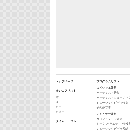
トップページ
プログラムリスト
スペシャル番組
オンエアリスト
アーティスト特集
昨日
アーティストミュージッ
今日
ミュージックビデオ特集
明日
その他特集
明後日
レギュラー番組
カウントダウン番組
タイムテーブル
トーク･バラエティ･情報
ミュージックビデオ番組