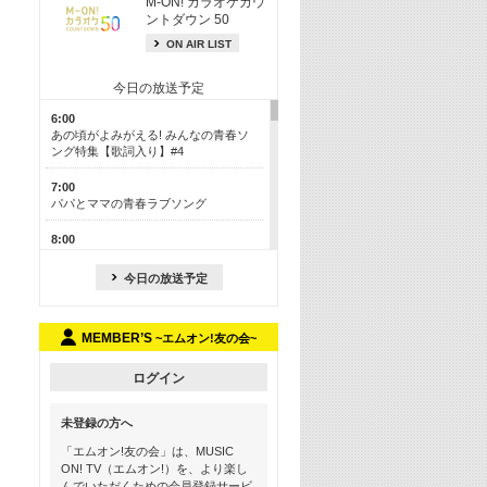
M-ON! カラオケカウ
ントダウン 50
ON AIR LIST
今日の放送予定
6:00
あの頃がよみがえる! みんなの青春ソ
ング特集【歌詞入り】#4
7:00
パパとママの青春ラブソング
8:00
あのころドラマヒッツ! 2013年
今日の放送予定
8:30
M-ON! カラオケカウントダウン 50
MEMBER’S
~エムオン!友の会~
13:00
歴代カラオケスーパーヒッツ
ログイン
13:30
LINE MUSICカウントダウン20
未登録の方へ
15:30
「エムオン!友の会」は、MUSIC
この夏聴きたい! サマーソングメドレ
ON! TV（エムオン!）を、より楽し
ー【歌詞入り】 #4
んでいただくための会員登録サービ