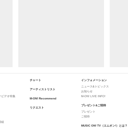
チャート
インフォメーション
ニュース&トピックス
アーティストリスト
お知らせ
クビデオ特集
M-ON! LIVE INFO!
M-ON! Recommend
プレゼント&ご招待
リクエスト
プレゼント
ご招待
番組
MUSIC ON! TV（エムオン!）とは？