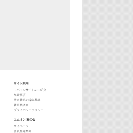
25:30
エムオン! ヒッツ
27:00
歴代カラオケスーパーヒッツ
28:00
M-ON! Countdown International 10
29:00
最新最強! 歌えるヒッツ
サイト案内
モバイルサイトのご紹介
免責事項
放送番組の編集基準
番組審議会
プライバシーポリシー
エムオン!友の会
マイページ
会員登録案内