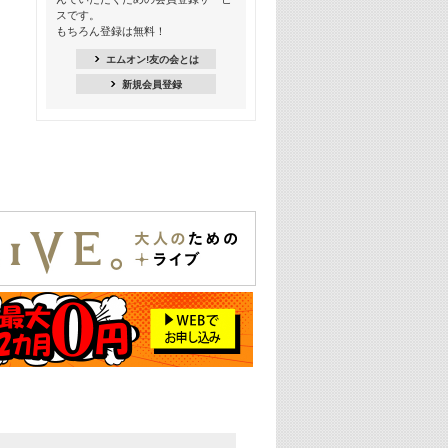
スです。
16:30
もちろん登録は無料！
Apple Music カウントダウン 20
エムオン!友の会とは
18:30
新規会員登録
あのころK-POPヒッツ! 2021年
19:00
韓ON! Countdown 10
20:00
J-POP最強カウントダウン20【歌詞入
り】
22:00
大人のための名曲セレクション ～バン
ド編～【歌詞入り】
22:30
今推したい! エムオン!おすすめミュー
ジックビデオ特集＜#28＞
23:00
METROCK 2026 ライブスペシャル＜
NEW BEAT SQUARE day2＞
24:30
あのころヒッツ! 2024年