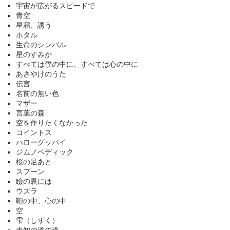
宇宙が広がるスピードで
青空
星霜、誘う
ホタル
生命のシンバル
星のすみか
すべては僕の中に、すべては心の中に
あさやけのうた
伝言
名前の無い色
マザー
言葉の森
空を作りたくなかった
コイントス
ハローグッバイ
ジムノペディック
桜の足あと
スプーン
瞼の裏には
ウズラ
鞄の中、心の中
空
雫（しずく）