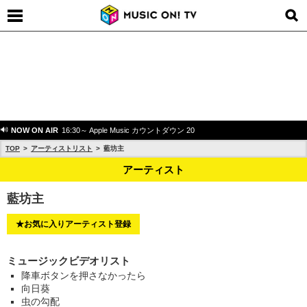
NOW ON AIR
16:30～ Apple Music カウントダウン 20
TOP
アーティストリスト
藍坊主
アーティスト
藍坊主
★お気に入りアーティスト登録
ミュージックビデオリスト
降車ボタンを押さなかったら
向日葵
虫の勾配