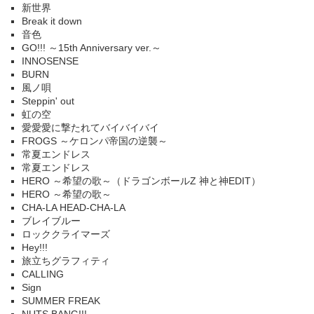
新世界
Break it down
音色
GO!!! ～15th Anniversary ver.～
INNOSENSE
BURN
風ノ唄
Steppin' out
虹の空
愛愛愛に撃たれてバイバイバイ
FROGS ～ケロンパ帝国の逆襲～
常夏エンドレス
常夏エンドレス
HERO ～希望の歌～（ドラゴンボールZ 神と神EDIT）
HERO ～希望の歌～
CHA-LA HEAD-CHA-LA
ブレイブルー
ロッククライマーズ
Hey!!!
旅立ちグラフィティ
CALLING
Sign
SUMMER FREAK