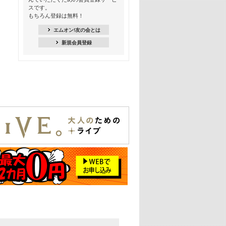
18:30
スです。
M-ON! Countdown K
もちろん登録は無料！
20:00
エムオン!友の会とは
M-ON! カラオケカウントダウン 20
新規会員登録
22:00
耳に残る歴代CMソングメドレー
22:30
フェスで見たい! 人気アーティストの
ライブミュージックビデオ特集
23:00
SUPER EIGHT特集
24:00
あのころヒッツ! 2025年
25:00
エムオン! ヒッツ
26:00
歴代カラオケスーパーヒッツ
27:00
Japan Music Video Countdown on
YouTube