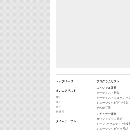
トップページ
プログラムリスト
スペシャル番組
オンエアリスト
アーティスト特集
昨日
アーティストミュージッ
今日
ミュージックビデオ特集
明日
その他特集
明後日
レギュラー番組
カウントダウン番組
タイムテーブル
トーク･バラエティ･情報
ミュージックビデオ番組