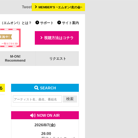
Tweet
MEMBER’S ~エムオン!友の会~
 TV（エムオン!）とは？
サポート
サイト案内
視聴方法はコチラ
M-ON!
リクエスト
Recommend
る
SEARCH
NOW ON AIR
2026/8/7(金)
26:00