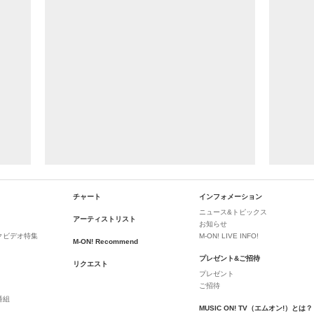
チャート
インフォメーション
ニュース&トピックス
アーティストリスト
お知らせ
クビデオ特集
M-ON! LIVE INFO!
M-ON! Recommend
プレゼント&ご招待
リクエスト
プレゼント
ご招待
番組
MUSIC ON! TV（エムオン!）とは？