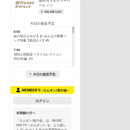
歴代カラオケスーパ
ーヒッツ
ON AIR LIST
今日の放送予定
6:00
あの頃がよみがえる! みんなの青春ソ
ング特集【歌詞入り】#5
7:00
SBS人気歌謡 ベストセレクション
2011年編 ＃6
8:30
今も昔も愛される鉄板カラオケメドレ
今日の放送予定
ー【歌詞入り】 一挙5時間！
13:30
MEMBER’S
~エムオン!友の会~
Apple Music カウントダウン 20
15:30
ログイン
この夏聴きたい! サマーソングメドレ
ー【歌詞入り】 #5
未登録の方へ
16:30
「エムオン!友の会」は、MUSIC
あのころK-POPヒッツ! 2018→2021年
ON! TV（エムオン!）を、より楽し
んでいただくための会員登録サービ