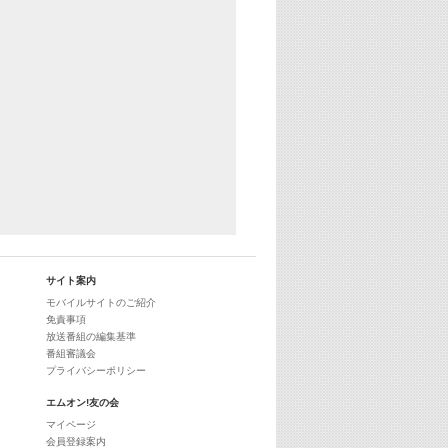
29:00
最新最強! 歌えるヒッツ
サイト案内
モバイルサイトのご紹介
免責事項
放送番組の編集基準
番組審議会
プライバシーポリシー
エムオン!友の会
マイページ
会員登録案内