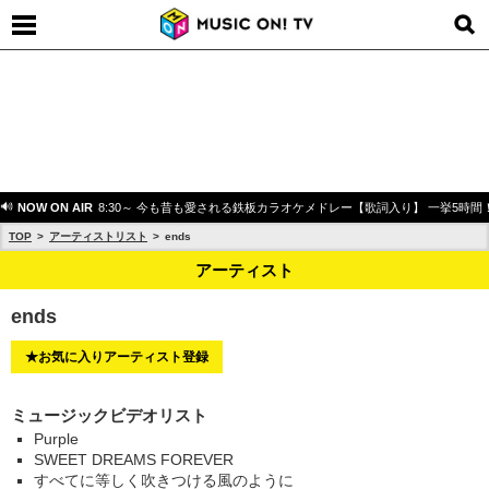
NOW ON AIR
8:30～ 今も昔も愛される鉄板カラオケメドレー【歌詞入り】 一挙5時間
TOP
アーティストリスト
ends
アーティスト
ends
★お気に入りアーティスト登録
ミュージックビデオリスト
Purple
SWEET DREAMS FOREVER
すべてに等しく吹きつける風のように