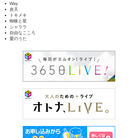
Way
炎天
トキメキ
蜘蛛と星
シャララ
自由なこころ
愛のうた