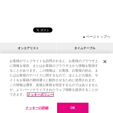
▲ページトップへ
オンエアリスト
タイムテーブル
プログラムリスト
チャート
お客様がウェブサイトを訪問されると、お客様のブラウザ上
に情報を保存、またはお客様のブラウザ上から情報を取得す
M-ON!
アーティストリスト
リクエスト
ることがあります。この情報は、お客様、お客様の好み、ま
RECOMMEND
たはお客様のデバイスに関するもので、ほとんどの場合、サ
イトをお客様の期待通りに動作させるために使用されます。
インフォメーション
|
プレゼント&ご招待
この情報は通常、直接お客様を特定するものではありません
MUSIC ON! TV（エムオン!）とは？
|
サポート
が、よりパーソナライズされたウェブ体験を提供することが
サイト案内
|
エムオン!友の会
|
クッキーの詳細
できます。
クッキーポリシー
M-ON! BOOKS
|
運営会社
クッキーの詳細
OK