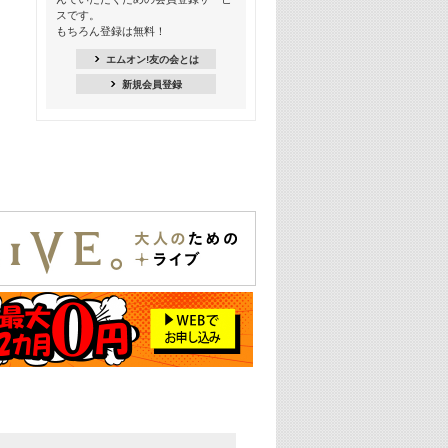
18:30
スです。
M-ON! Countdown K
もちろん登録は無料！
20:00
エムオン!友の会とは
M-ON! カラオケカウントダウン 20
新規会員登録
22:00
耳に残る歴代CMソングメドレー
22:30
フェスで見たい! 人気アーティストの
ライブミュージックビデオ特集
23:00
SUPER EIGHT特集
24:00
あのころヒッツ! 2025年
25:00
エムオン! ヒッツ
26:00
歴代カラオケスーパーヒッツ
27:00
Japan Music Video Countdown on
YouTube