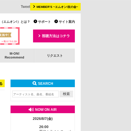
Tweet
MEMBER’S ~エムオン!友の会~
 TV（エムオン!）とは？
サポート
サイト案内
視聴方法はコチラ
M-ON!
リクエスト
Recommend
る
SEARCH
NOW ON AIR
2026/8/7(金)
26:00