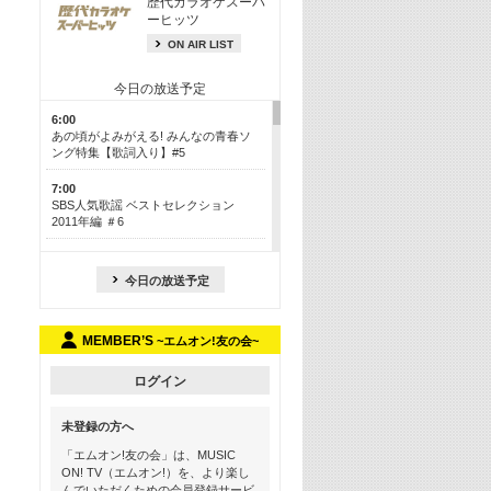
歴代カラオケスーパ
ーヒッツ
ON AIR LIST
今日の放送予定
6:00
あの頃がよみがえる! みんなの青春ソ
ング特集【歌詞入り】#5
7:00
SBS人気歌謡 ベストセレクション
2011年編 ＃6
8:30
今も昔も愛される鉄板カラオケメドレ
今日の放送予定
ー【歌詞入り】 一挙5時間！
13:30
MEMBER’S
~エムオン!友の会~
Apple Music カウントダウン 20
15:30
ログイン
この夏聴きたい! サマーソングメドレ
ー【歌詞入り】 #5
未登録の方へ
16:30
「エムオン!友の会」は、MUSIC
あのころK-POPヒッツ! 2018→2021年
ON! TV（エムオン!）を、より楽し
んでいただくための会員登録サービ