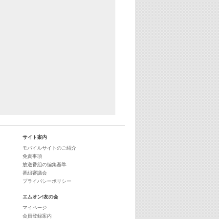
29:00
最新最強! 歌えるヒッツ
サイト案内
モバイルサイトのご紹介
免責事項
放送番組の編集基準
番組審議会
プライバシーポリシー
エムオン!友の会
マイページ
会員登録案内