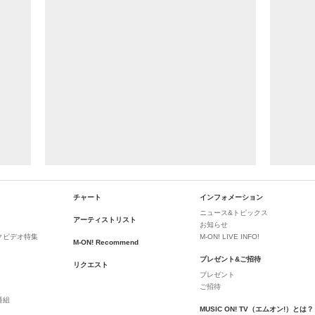
チャート
インフォメーション
ニュース&トピックス
アーティストリスト
お知らせ
クビデオ特集
M-ON! LIVE INFO!
M-ON! Recommend
プレゼント&ご招待
リクエスト
プレゼント
ご招待
番組
MUSIC ON! TV（エムオン!）とは？