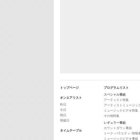
トップページ
プログラムリスト
スペシャル番組
オンエアリスト
アーティスト特集
昨日
アーティストミュージッ
今日
ミュージックビデオ特集
明日
その他特集
明後日
レギュラー番組
カウントダウン番組
タイムテーブル
トーク･バラエティ･情報
ミュージックビデオ番組