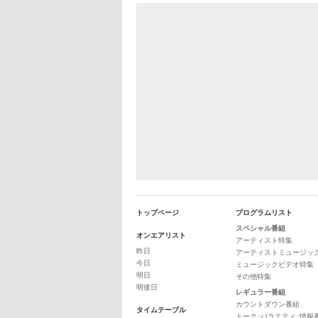
トップページ
プログラムリスト
スペシャル番組
オンエアリスト
アーティスト特集
昨日
アーティストミュージッ
今日
ミュージックビデオ特集
明日
その他特集
明後日
レギュラー番組
カウントダウン番組
タイムテーブル
トーク･バラエティ･情報