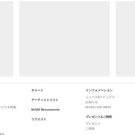
チャート
インフォメーション
ニュース&トピックス
アーティストリスト
お知らせ
クビデオ特集
M-ON! LIVE INFO!
M-ON! Recommend
プレゼント&ご招待
リクエスト
プレゼント
ご招待
番組