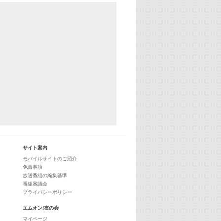
YouTube
29:00
最新最強! 歌えるヒッツ
サイト案内
モバイルサイトのご紹介
免責事項
放送番組の編集基準
番組審議会
プライバシーポリシー
エムオン!友の会
マイページ