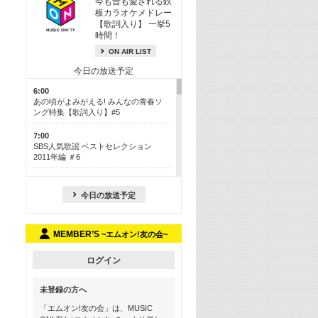
今も昔も愛される鉄
板カラオケメドレー
【歌詞入り】 一挙5
時間！
ON AIR LIST
今日の放送予定
6:00
あの頃がよみがえる! みんなの青春ソ
ング特集【歌詞入り】#5
7:00
SBS人気歌謡 ベストセレクション
2011年編 ＃6
8:30
今も昔も愛される鉄板カラオケメドレ
今日の放送予定
ー【歌詞入り】 一挙5時間！
13:30
MEMBER’S
~エムオン!友の会~
Apple Music カウントダウン 20
15:30
ログイン
この夏聴きたい! サマーソングメドレ
ー【歌詞入り】 #5
未登録の方へ
16:30
「エムオン!友の会」は、MUSIC
あのころK-POPヒッツ! 2018→2021年