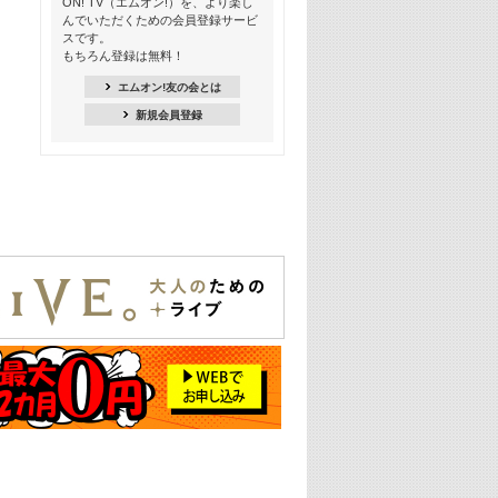
ON! TV（エムオン!）を、より楽し
んでいただくための会員登録サービ
18:30
スです。
M-ON! Countdown K
もちろん登録は無料！
20:00
エムオン!友の会とは
M-ON! カラオケカウントダウン 20
新規会員登録
22:00
耳に残る歴代CMソングメドレー
22:30
フェスで見たい! 人気アーティストの
ライブミュージックビデオ特集
23:00
SUPER EIGHT特集
24:00
あのころヒッツ! 2025年
25:00
エムオン! ヒッツ
26:00
歴代カラオケスーパーヒッツ
27:00
Japan Music Video Countdown on