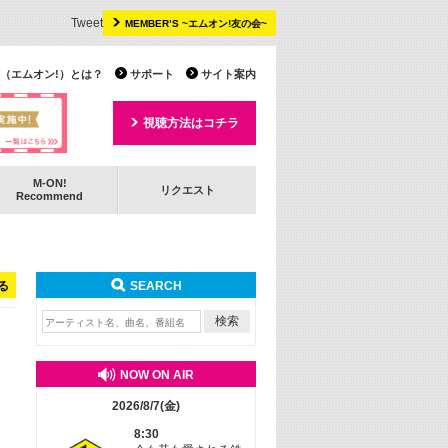
Tweet
MEMBER’S ~エムオン!友の会~
 TV（エムオン!）とは？
サポート
サイト案内
視聴方法はコチラ
M-ON!
リクエスト
Recommend
る
SEARCH
NOW ON AIR
2026/8/7(金)
8:30