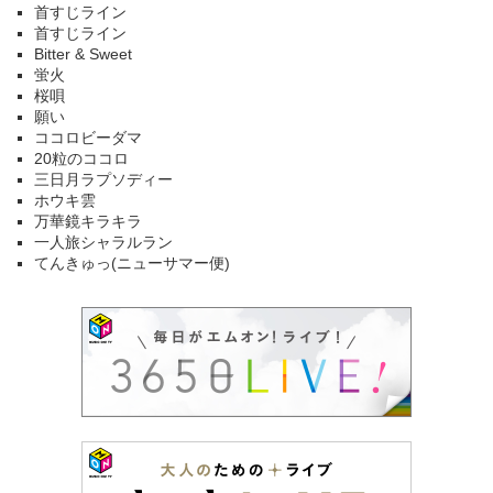
首すじライン
首すじライン
Bitter & Sweet
蛍火
桜唄
願い
ココロビーダマ
20粒のココロ
三日月ラプソディー
ホウキ雲
万華鏡キラキラ
一人旅シャラルラン
てんきゅっ(ニューサマー便)