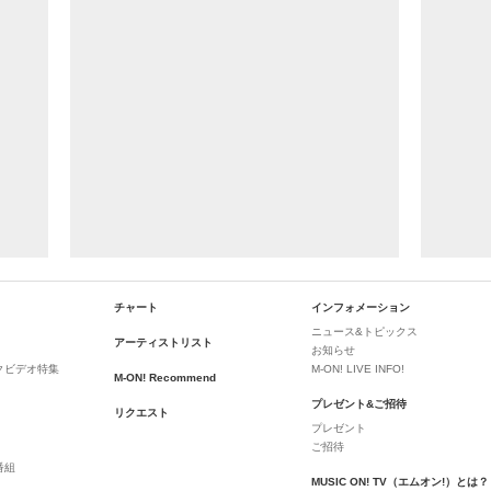
チャート
インフォメーション
ニュース&トピックス
アーティストリスト
お知らせ
クビデオ特集
M-ON! LIVE INFO!
M-ON! Recommend
プレゼント&ご招待
リクエスト
プレゼント
ご招待
番組
MUSIC ON! TV（エムオン!）とは？