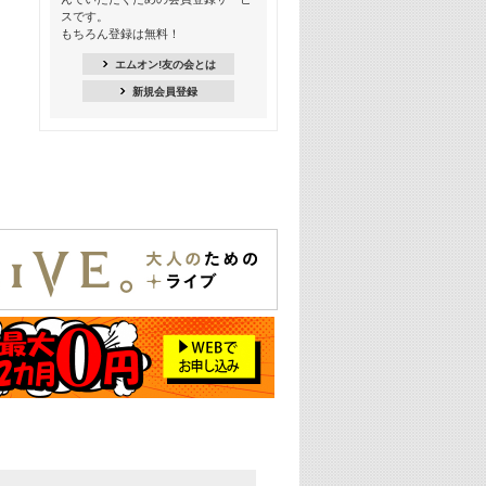
18:30
スです。
M-ON! Countdown K
もちろん登録は無料！
20:00
エムオン!友の会とは
M-ON! カラオケカウントダウン 20
新規会員登録
22:00
耳に残る歴代CMソングメドレー
22:30
フェスで見たい! 人気アーティストの
ライブミュージックビデオ特集
23:00
SUPER EIGHT特集
24:00
あのころヒッツ! 2025年
25:00
エムオン! ヒッツ
26:00
歴代カラオケスーパーヒッツ
27:00
Japan Music Video Countdown on
YouTube