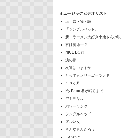
ミュージックビデオリスト
上・京・物・語
「シングルベッド」
新・ラーメン大好き小池さんの唄
君は魔術士？
NICE BOY!
涙の影
友達はいますか
とってもメリーゴーランド
１８ヶ月
My Babe 君が眠るまで
空を見なよ
パワーソング
シングルベッド
ズルい女
そんなもんだろう
いいわけ