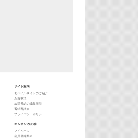
29:00
最新最強! 歌えるヒッツ
サイト案内
モバイルサイトのご紹介
免責事項
放送番組の編集基準
番組審議会
プライバシーポリシー
エムオン!友の会
マイページ
会員登録案内