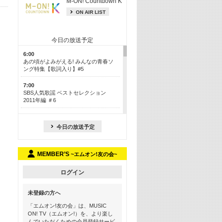
M-ON! Countdown K
ON AIR LIST
今日の放送予定
6:00
あの頃がよみがえる! みんなの青春ソ
ング特集【歌詞入り】#5
7:00
SBS人気歌謡 ベストセレクション
2011年編 ＃6
8:30
今も昔も愛される鉄板カラオケメドレ
今日の放送予定
ー【歌詞入り】 一挙5時間！
13:30
MEMBER’S
~エムオン!友の会~
Apple Music カウントダウン 20
15:30
ログイン
この夏聴きたい! サマーソングメドレ
ー【歌詞入り】 #5
未登録の方へ
16:30
「エムオン!友の会」は、MUSIC
あのころK-POPヒッツ! 2018→2021年
ON! TV（エムオン!）を、より楽し
んでいただくための会員登録サービ