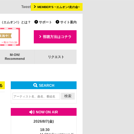
Tweet
MEMBER’S ~エムオン!友の会~
 TV（エムオン!）とは？
サポート
サイト案内
視聴方法はコチラ
M-ON!
リクエスト
Recommend
る
SEARCH
NOW ON AIR
2026/8/7(金)
18:30