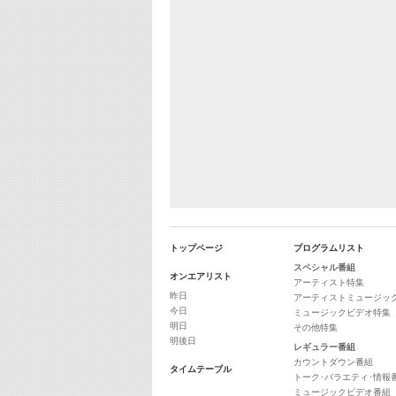
トップページ
プログラムリスト
スペシャル番組
オンエアリスト
アーティスト特集
昨日
アーティストミュージッ
今日
ミュージックビデオ特集
明日
その他特集
明後日
レギュラー番組
カウントダウン番組
タイムテーブル
トーク･バラエティ･情報
ミュージックビデオ番組