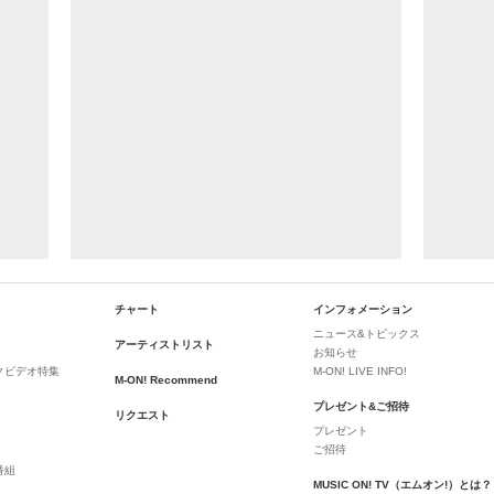
チャート
インフォメーション
ニュース&トピックス
アーティストリスト
お知らせ
クビデオ特集
M-ON! LIVE INFO!
M-ON! Recommend
プレゼント&ご招待
リクエスト
プレゼント
ご招待
番組
MUSIC ON! TV（エムオン!）とは？