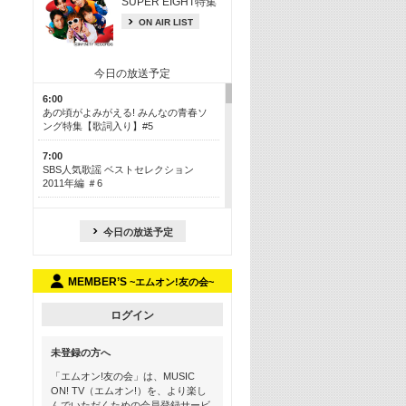
SUPER EIGHT特集
ON AIR LIST
今日の放送予定
6:00
あの頃がよみがえる! みんなの青春ソ
ング特集【歌詞入り】#5
7:00
SBS人気歌謡 ベストセレクション
2011年編 ＃6
8:30
今も昔も愛される鉄板カラオケメドレ
今日の放送予定
ー【歌詞入り】 一挙5時間！
13:30
MEMBER’S
~エムオン!友の会~
Apple Music カウントダウン 20
15:30
ログイン
この夏聴きたい! サマーソングメドレ
ー【歌詞入り】 #5
未登録の方へ
16:30
「エムオン!友の会」は、MUSIC
あのころK-POPヒッツ! 2018→2021年
ON! TV（エムオン!）を、より楽し
んでいただくための会員登録サービ