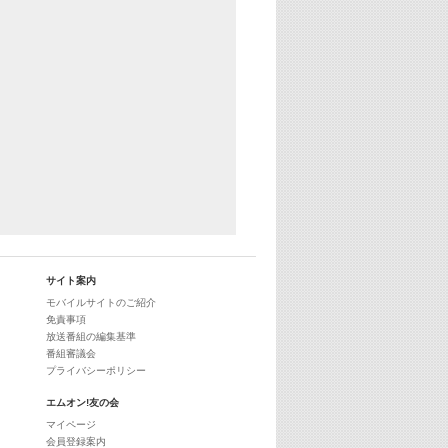
29:00
最新最強! 歌えるヒッツ
サイト案内
モバイルサイトのご紹介
免責事項
放送番組の編集基準
番組審議会
プライバシーポリシー
エムオン!友の会
マイページ
会員登録案内