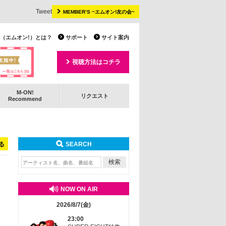
Tweet
MEMBER’S ~エムオン!友の会~
 TV（エムオン!）とは？
サポート
サイト案内
視聴方法はコチラ
M-ON!
リクエスト
Recommend
る
SEARCH
NOW ON AIR
2026/8/7(金)
23:00