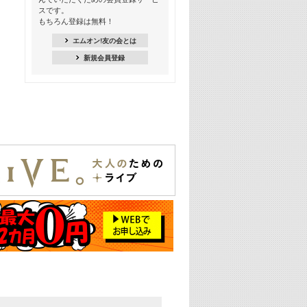
18:30
スです。
M-ON! Countdown K
もちろん登録は無料！
20:00
エムオン!友の会とは
M-ON! カラオケカウントダウン 20
新規会員登録
22:00
耳に残る歴代CMソングメドレー
22:30
フェスで見たい! 人気アーティストの
ライブミュージックビデオ特集
23:00
SUPER EIGHT特集
24:00
あのころヒッツ! 2025年
25:00
エムオン! ヒッツ
26:00
歴代カラオケスーパーヒッツ
27:00
Japan Music Video Countdown on
YouTube