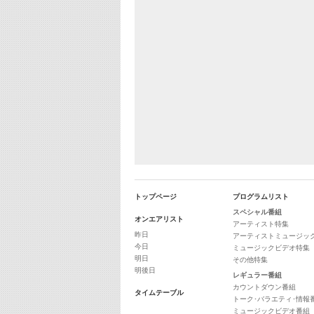
トップページ
プログラムリスト
スペシャル番組
オンエアリスト
アーティスト特集
昨日
アーティストミュージッ
今日
ミュージックビデオ特集
明日
その他特集
明後日
レギュラー番組
カウントダウン番組
タイムテーブル
トーク･バラエティ･情報
ミュージックビデオ番組