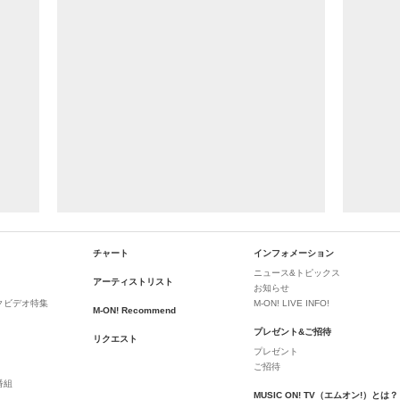
チャート
インフォメーション
ニュース&トピックス
アーティストリスト
お知らせ
クビデオ特集
M-ON! LIVE INFO!
M-ON! Recommend
プレゼント&ご招待
リクエスト
プレゼント
ご招待
番組
MUSIC ON! TV（エムオン!）とは？