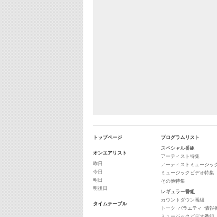
トップページ
プログラムリスト
スペシャル番組
オンエアリスト
アーティスト特集
昨日
アーティストミュージッ
今日
ミュージックビデオ特集
明日
その他特集
明後日
レギュラー番組
カウントダウン番組
タイムテーブル
トーク･バラエティ･情報
ミュージックビデオ番組