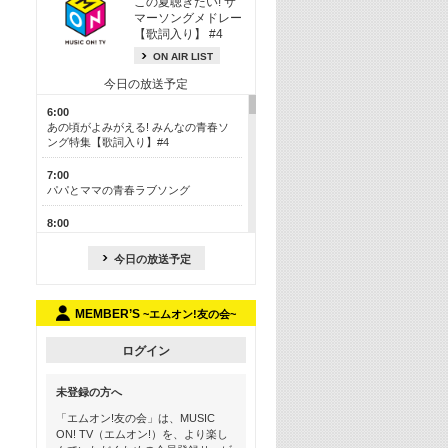
この夏聴きたい! サ
マーソングメドレー
【歌詞入り】 #4
ON AIR LIST
今日の放送予定
6:00
あの頃がよみがえる! みんなの青春ソ
ング特集【歌詞入り】#4
7:00
パパとママの青春ラブソング
8:00
あのころドラマヒッツ! 2013年
今日の放送予定
8:30
M-ON! カラオケカウントダウン 50
MEMBER’S
~エムオン!友の会~
13:00
歴代カラオケスーパーヒッツ
ログイン
13:30
LINE MUSICカウントダウン20
未登録の方へ
15:30
「エムオン!友の会」は、MUSIC
この夏聴きたい! サマーソングメドレ
ON! TV（エムオン!）を、より楽し
ー【歌詞入り】 #4