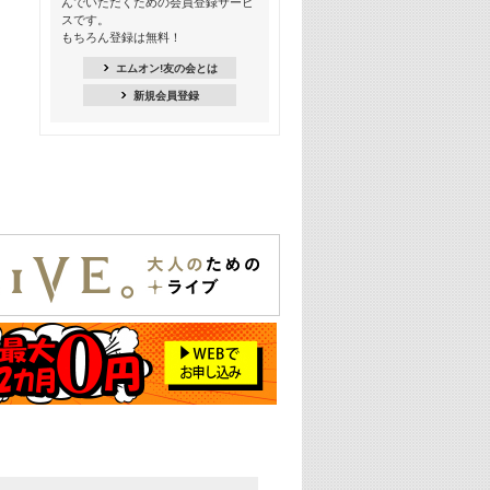
んでいただくための会員登録サービ
スです。
16:30
もちろん登録は無料！
Apple Music カウントダウン 20
エムオン!友の会とは
18:30
新規会員登録
あのころK-POPヒッツ! 2021年
19:00
韓ON! Countdown 10
20:00
J-POP最強カウントダウン20【歌詞入
り】
22:00
大人のための名曲セレクション ～バン
ド編～【歌詞入り】
22:30
今推したい! エムオン!おすすめミュー
ジックビデオ特集＜#28＞
23:00
METROCK 2026 ライブスペシャル＜
NEW BEAT SQUARE day2＞
24:30
あのころヒッツ! 2024年