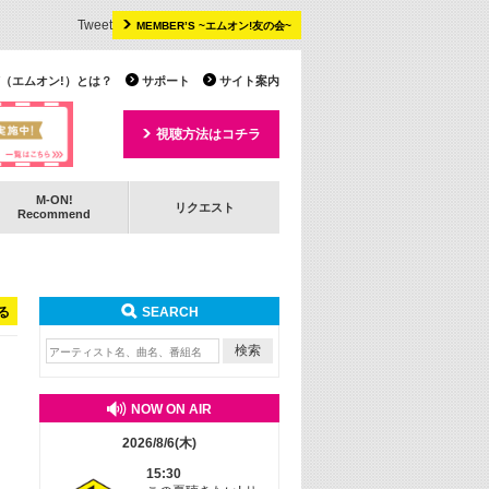
Tweet
MEMBER’S ~エムオン!友の会~
 TV（エムオン!）とは？
サポート
サイト案内
視聴方法はコチラ
M-ON!
リクエスト
Recommend
る
SEARCH
NOW ON AIR
2026/8/6(木)
15:30