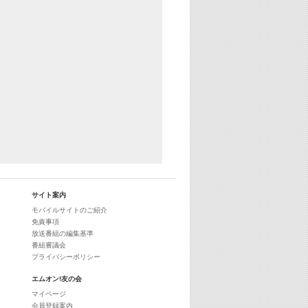
25:30
エムオン! ヒッツ
27:00
歴代カラオケスーパーヒッツ
28:00
M-ON! Countdown International 10
29:00
最新最強! 歌えるヒッツ
サイト案内
モバイルサイトのご紹介
免責事項
放送番組の編集基準
番組審議会
プライバシーポリシー
エムオン!友の会
マイページ
会員登録案内