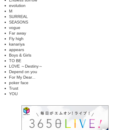
Endless sorrow
evolution
M
SURREAL
SEASONS
vogue
Far away
Fly high
kanariya
appears
Boys & Girls
TO BE
LOVE ～Destiny～
Depend on you
For My Dear...
poker face
Trust
YOU