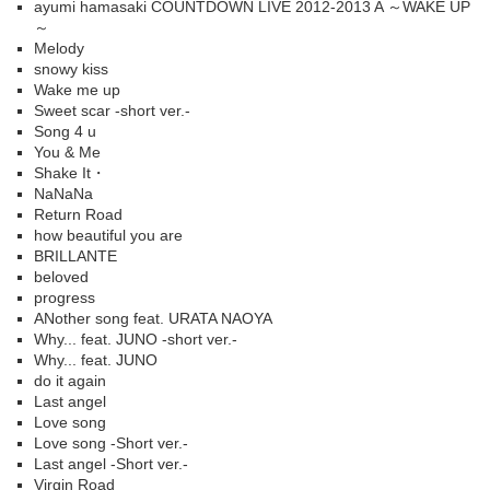
ayumi hamasaki COUNTDOWN LIVE 2012-2013 A ～WAKE UP
～
Melody
snowy kiss
Wake me up
Sweet scar -short ver.-
Song 4 u
You & Me
Shake It・
NaNaNa
Return Road
how beautiful you are
BRILLANTE
beloved
progress
ANother song feat. URATA NAOYA
Why... feat. JUNO -short ver.-
Why... feat. JUNO
do it again
Last angel
Love song
Love song -Short ver.-
Last angel -Short ver.-
Virgin Road