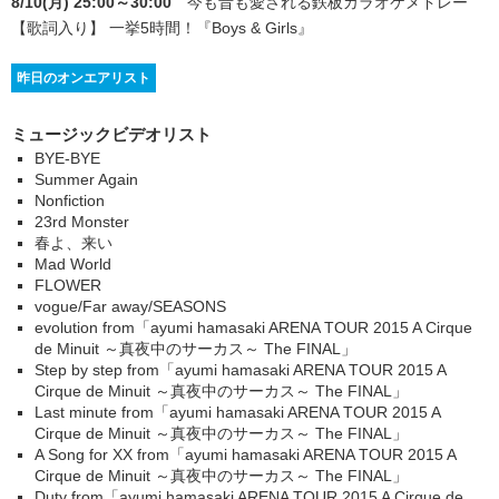
8/10(月) 25:00～30:00
今も昔も愛される鉄板カラオケメドレー
【歌詞入り】 一挙5時間！
『Boys & Girls』
昨日のオンエアリスト
ミュージックビデオリスト
BYE-BYE
Summer Again
Nonfiction
23rd Monster
春よ、来い
Mad World
FLOWER
vogue/Far away/SEASONS
evolution from「ayumi hamasaki ARENA TOUR 2015 A Cirque
de Minuit ～真夜中のサーカス～ The FINAL」
Step by step from「ayumi hamasaki ARENA TOUR 2015 A
Cirque de Minuit ～真夜中のサーカス～ The FINAL」
Last minute from「ayumi hamasaki ARENA TOUR 2015 A
Cirque de Minuit ～真夜中のサーカス～ The FINAL」
A Song for XX from「ayumi hamasaki ARENA TOUR 2015 A
Cirque de Minuit ～真夜中のサーカス～ The FINAL」
Duty from「ayumi hamasaki ARENA TOUR 2015 A Cirque de