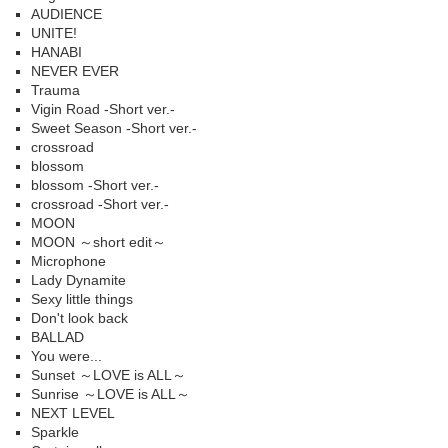
AUDIENCE
UNITE!
HANABI
NEVER EVER
Trauma
Vigin Road -Short ver.-
Sweet Season -Short ver.-
crossroad
blossom
blossom -Short ver.-
crossroad -Short ver.-
MOON
MOON ～short edit～
Microphone
Lady Dynamite
Sexy little things
Don't look back
BALLAD
You were...
Sunset ～LOVE is ALL～
Sunrise ～LOVE is ALL～
NEXT LEVEL
Sparkle