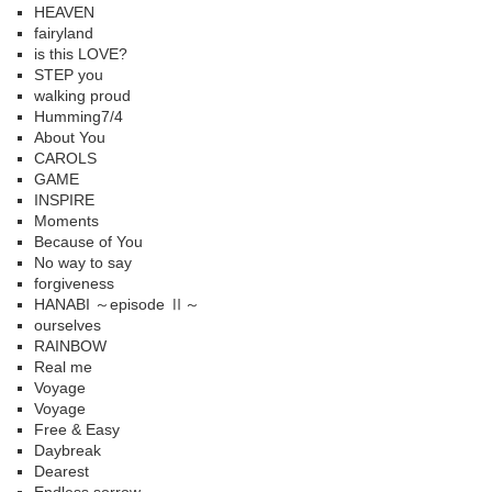
HEAVEN
fairyland
is this LOVE?
STEP you
walking proud
Humming7/4
About You
CAROLS
GAME
INSPIRE
Moments
Because of You
No way to say
forgiveness
HANABI ～episode Ⅱ～
ourselves
RAINBOW
Real me
Voyage
Voyage
Free & Easy
Daybreak
Dearest