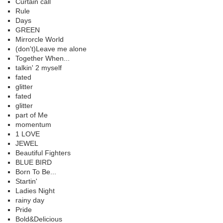
Curtain call
Rule
Days
GREEN
Mirrorcle World
(don't)Leave me alone
Together When...
talkin' 2 myself
fated
glitter
fated
glitter
part of Me
momentum
1 LOVE
JEWEL
Beautiful Fighters
BLUE BIRD
Born To Be...
Startin'
Ladies Night
rainy day
Pride
Bold&Delicious