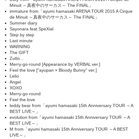
Minuit ～真夜中のサーカス～ The FINAL」
immature from「ayumi hamasaki ARENA TOUR 2015 A Cirque
de Minuit ～真夜中のサーカス～ The FINAL」
Summer diary
Sayonara feat.SpeXial
Step by step
Last minute
WARNING
The GIFT
Zutto...
Merry-go-round [Appearance by VERBAL ver.]
Feel the love ["ayupan × Bloody Bunny" ver.]
Lelio
Angel
XOXO
Merry-go-round
Feel the love
teddy bear from「ayumi hamasaki 15th Anniversary TOUR ～A
BEST LIVE～」
evolution from「ayumi hamasaki 15th Anniversary TOUR ～A
BEST LIVE～」
M from「ayumi hamasaki 15th Anniversary TOUR ～A BEST
LIVE～」