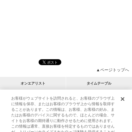
▲ページトップへ
オンエアリスト
タイムテーブル
プログラムリスト
チャート
お客様がウェブサイトを訪問されると、お客様のブラウザ上
に情報を保存、またはお客様のブラウザ上から情報を取得す
M-ON!
アーティストリスト
リクエスト
ることがあります。この情報は、お客様、お客様の好み、ま
RECOMMEND
たはお客様のデバイスに関するもので、ほとんどの場合、サ
イトをお客様の期待通りに動作させるために使用されます。
インフォメーション
|
プレゼント&ご招待
この情報は通常、直接お客様を特定するものではありません
MUSIC ON! TV（エムオン!）とは？
|
サポート
が、よりパーソナライズされたウェブ体験を提供することが