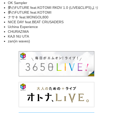
OK Sampler
夢のFUTURE feat.KOTOMI RKDV 1.0 (LIVE&CLIPS)より
夢のFUTURE feat.KOTOMI
ナサキ feat.MONGOL800
NICE DAY feat.BEAT CRUSADERS
Uchina Experience
CHURAZIMA
KAJI NU UTA
zan(in waves)