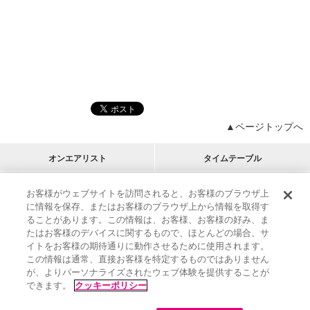
▲ページトップへ
オンエアリスト
タイムテーブル
プログラムリスト
チャート
お客様がウェブサイトを訪問されると、お客様のブラウザ上
に情報を保存、またはお客様のブラウザ上から情報を取得す
M-ON!
アーティストリスト
リクエスト
ることがあります。この情報は、お客様、お客様の好み、ま
RECOMMEND
たはお客様のデバイスに関するもので、ほとんどの場合、サ
イトをお客様の期待通りに動作させるために使用されます。
インフォメーション
|
プレゼント&ご招待
この情報は通常、直接お客様を特定するものではありません
MUSIC ON! TV（エムオン!）とは？
|
サポート
が、よりパーソナライズされたウェブ体験を提供することが
サイト案内
|
エムオン!友の会
|
クッキーの詳細
できます。
クッキーポリシー
M-ON! BOOKS
|
運営会社