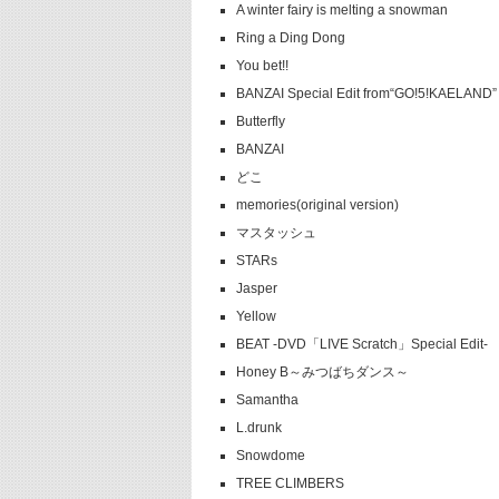
A winter fairy is melting a snowman
Ring a Ding Dong
You bet!!
BANZAI Special Edit from“GO!5!KAELAND”
Butterfly
BANZAI
どこ
memories(original version)
マスタッシュ
STARs
Jasper
Yellow
BEAT -DVD「LIVE Scratch」Special Edit-
Honey B～みつばちダンス～
Samantha
L.drunk
Snowdome
TREE CLIMBERS