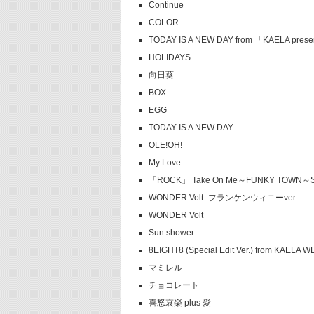
Continue
COLOR
TODAY IS A NEW DAY from 「KAELA pre
HOLIDAYS
向日葵
BOX
EGG
TODAY IS A NEW DAY
OLE!OH!
My Love
「ROCK」 Take On Me～FUNKY TOWN～
WONDER Volt -フランケンウィニーver.-
WONDER Volt
Sun shower
8EIGHT8 (Special Edit Ver.) from KAE
マミレル
チョコレート
喜怒哀楽 plus 愛