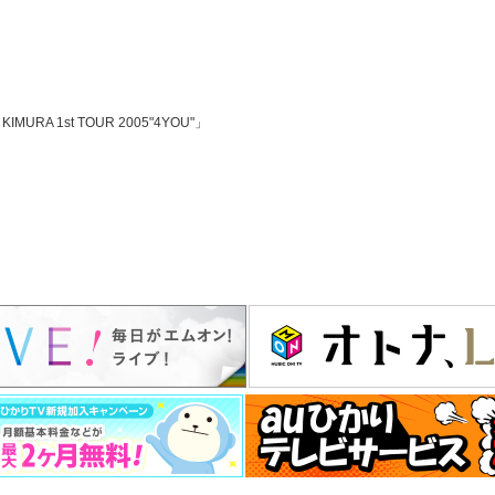
A KIMURA 1st TOUR 2005"4YOU"」