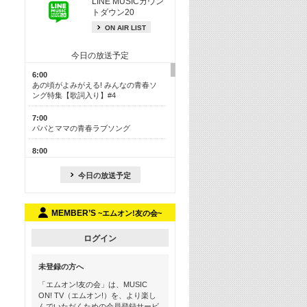
LINE MUSICカウン
トダウン20
ON AIR LIST
今日の放送予定
6:00
あの頃がよみがえる! みんなの青春ソ
ング特集【歌詞入り】#4
7:00
パパとママの青春ラブソング
8:00
あのころドラマヒッツ! 2013年
今日の放送予定
8:30
M-ON! カラオケカウントダウン 50
MEMBER’S
~エムオン!友の会~
13:00
歴代カラオケスーパーヒッツ
ログイン
13:30
LINE MUSICカウントダウン20
未登録の方へ
15:30
「エムオン!友の会」は、MUSIC
この夏聴きたい! サマーソングメドレ
ON! TV（エムオン!）を、より楽し
ー【歌詞入り】 #4
んでいただくための会員登録サービ