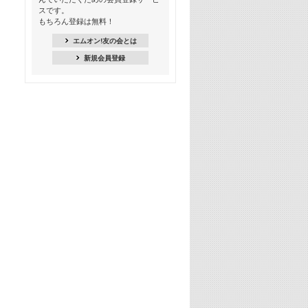
スです。
16:30
もちろん登録は無料！
Apple Music カウントダウン 20
エムオン!友の会とは
18:30
新規会員登録
あのころK-POPヒッツ! 2021年
19:00
韓ON! Countdown 10
20:00
J-POP最強カウントダウン20【歌詞入
り】
22:00
大人のための名曲セレクション ～バン
ド編～【歌詞入り】
22:30
今推したい! エムオン!おすすめミュー
ジックビデオ特集＜#28＞
23:00
METROCK 2026 ライブスペシャル＜
NEW BEAT SQUARE day2＞
24:30
あのころヒッツ! 2024年