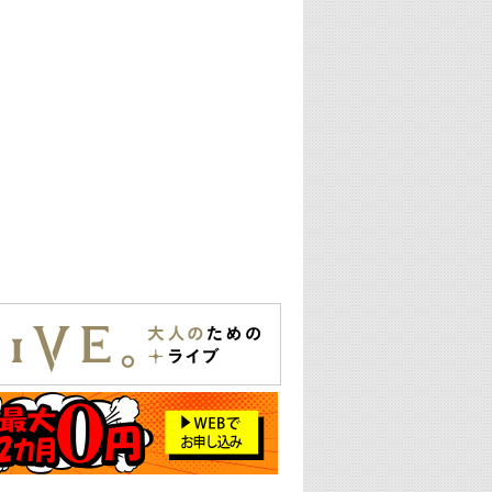
25:30
エムオン! ヒッツ
27:00
歴代カラオケスーパーヒッツ
28:00
M-ON! Countdown International 10
29:00
最新最強! 歌えるヒッツ