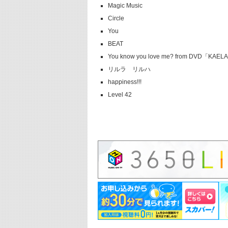
Magic Music
Circle
You
BEAT
You know you love me? from DVD「KAEL
リルラ リルハ
happiness!!!
Level 42