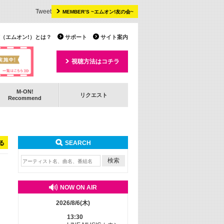
Tweet
MEMBER’S ~エムオン!友の会~
 TV（エムオン!）とは？
サポート
サイト案内
視聴方法はコチラ
M-ON!
リクエスト
Recommend
る
SEARCH
NOW ON AIR
2026/8/6(木)
13:30