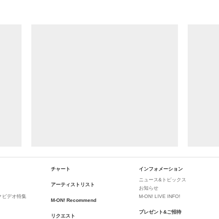
チャート
インフォメーション
ニュース&トピックス
アーティストリスト
お知らせ
クビデオ特集
M-ON! LIVE INFO!
M-ON! Recommend
プレゼント&ご招待
リクエスト