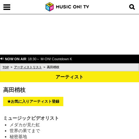
NOW ON AIR
18:30～ M-ON! Countdown K
TOP
アーティストリスト
高田梢枝
アーティスト
高田梢枝
★お気に入りアーティスト登録
ミュージックビデオリスト
メダカが見た虹
世界の果てまで
秘密基地