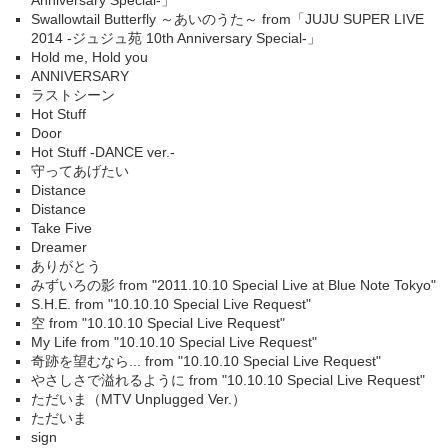
Anniversary Special-」
Swallowtail Butterfly ～あいのうた～ from「JUJU SUPER LIVE
2014 -ジュジュ苑 10th Anniversary Special-」
Hold me, Hold you
ANNIVERSARY
ラストシーン
Hot Stuff
Door
Hot Stuff -DANCE ver.-
守ってあげたい
Distance
Distance
Take Five
Dreamer
ありがとう
みずいろの影 from "2011.10.10 Special Live at Blue Note Tokyo"
S.H.E. from "10.10.10 Special Live Request"
空 from "10.10.10 Special Live Request"
My Life from "10.10.10 Special Live Request"
奇跡を望むなら... from "10.10.10 Special Live Request"
やさしさで溢れるように from "10.10.10 Special Live Request"
ただいま（MTV Unplugged Ver.）
ただいま
sign