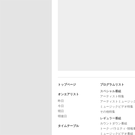
トップページ
プログラムリスト
スペシャル番組
オンエアリスト
アーティスト特集
昨日
アーティストミュージッ
今日
ミュージックビデオ特集
明日
その他特集
明後日
レギュラー番組
カウントダウン番組
タイムテーブル
トーク･バラエティ･情報
ミュージックビデオ番組