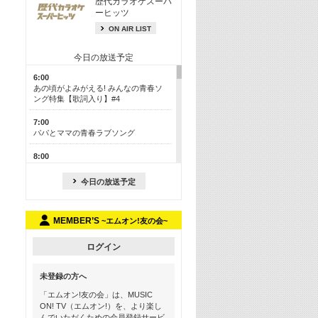
歴代カラオケスーパ
ーヒッツ
ON AIR LIST
今日の放送予定
6:00
あの頃がよみがえる! みんなの青春ソ
ング特集【歌詞入り】#4
7:00
パパとママの青春ラブソング
8:00
あのころドラマヒッツ! 2013年
今日の放送予定
8:30
M-ON! カラオケカウントダウン 50
MEMBER’S
~エムオン!友の会~
13:00
歴代カラオケスーパーヒッツ
ログイン
13:30
LINE MUSICカウントダウン20
未登録の方へ
15:30
「エムオン!友の会」は、MUSIC
この夏聴きたい! サマーソングメドレ
ON! TV（エムオン!）を、より楽し
ー【歌詞入り】 #4
んでいただくための会員登録サービ