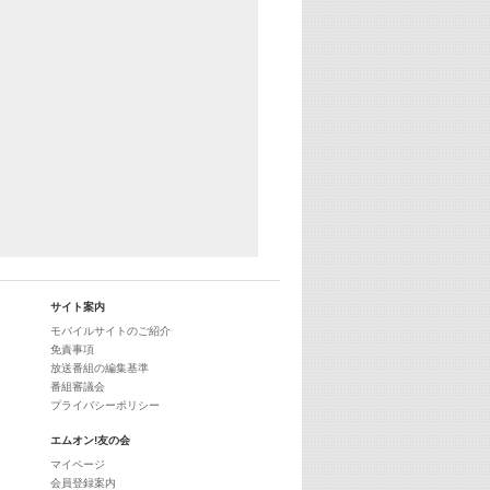
25:30
エムオン! ヒッツ
27:00
歴代カラオケスーパーヒッツ
28:00
M-ON! Countdown International 10
29:00
最新最強! 歌えるヒッツ
サイト案内
モバイルサイトのご紹介
免責事項
放送番組の編集基準
番組審議会
プライバシーポリシー
エムオン!友の会
マイページ
会員登録案内