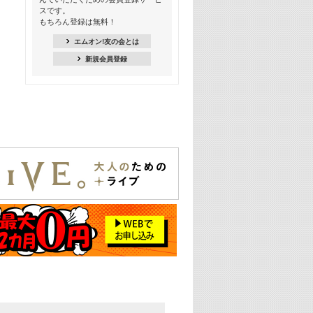
スです。
16:30
もちろん登録は無料！
Apple Music カウントダウン 20
エムオン!友の会とは
18:30
新規会員登録
あのころK-POPヒッツ! 2021年
19:00
韓ON! Countdown 10
20:00
J-POP最強カウントダウン20【歌詞入
り】
22:00
大人のための名曲セレクション ～バン
ド編～【歌詞入り】
22:30
今推したい! エムオン!おすすめミュー
ジックビデオ特集＜#28＞
23:00
METROCK 2026 ライブスペシャル＜
NEW BEAT SQUARE day2＞
24:30
あのころヒッツ! 2024年