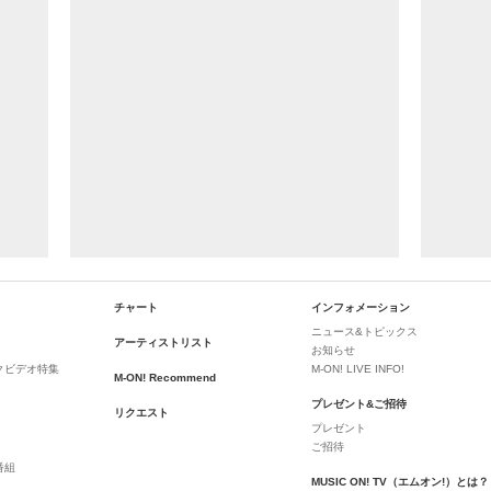
チャート
インフォメーション
ニュース&トピックス
アーティストリスト
お知らせ
クビデオ特集
M-ON! LIVE INFO!
M-ON! Recommend
プレゼント&ご招待
リクエスト
プレゼント
ご招待
番組
MUSIC ON! TV（エムオン!）とは？