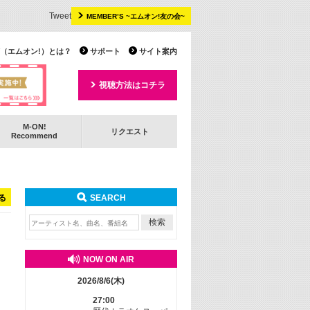
Tweet
MEMBER’S ~エムオン!友の会~
 TV（エムオン!）とは？
サポート
サイト案内
視聴方法はコチラ
M-ON!
リクエスト
Recommend
る
SEARCH
NOW ON AIR
2026/8/6(木)
27:00