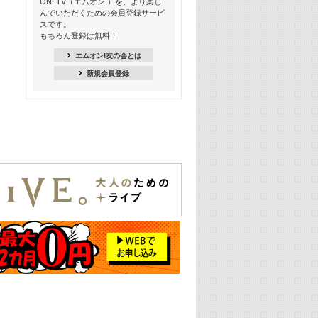
ON! TV（エムオン!）を、より楽し
んでいただくための会員登録サービ
18:30
スです。
M-ON! Countdown K
もちろん登録は無料！
20:00
エムオン!友の会とは
M-ON! カラオケカウントダウン 20
新規会員登録
22:00
耳に残る歴代CMソングメドレー
22:30
フェスで見たい! 人気アーティストの
ライブミュージックビデオ特集
23:00
SUPER EIGHT特集
24:00
あのころヒッツ! 2025年
25:00
エムオン! ヒッツ
26:00
歴代カラオケスーパーヒッツ
27:00
Japan Music Video Countdown on