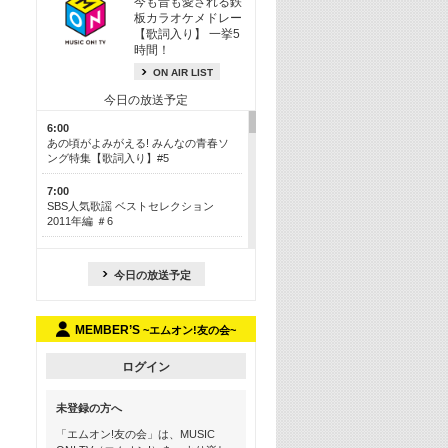
今も昔も愛される鉄
板カラオケメドレー
【歌詞入り】 一挙5
時間！
ON AIR LIST
今日の放送予定
6:00
あの頃がよみがえる! みんなの青春ソ
ング特集【歌詞入り】#5
7:00
SBS人気歌謡 ベストセレクション
2011年編 ＃6
8:30
今も昔も愛される鉄板カラオケメドレ
今日の放送予定
ー【歌詞入り】 一挙5時間！
13:30
MEMBER’S
~エムオン!友の会~
Apple Music カウントダウン 20
15:30
ログイン
この夏聴きたい! サマーソングメドレ
ー【歌詞入り】 #5
未登録の方へ
16:30
「エムオン!友の会」は、MUSIC
あのころK-POPヒッツ! 2018→2021年