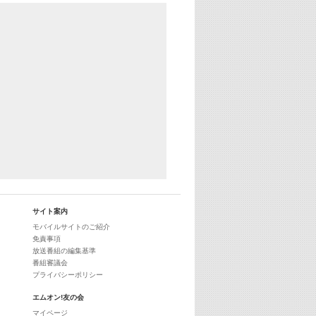
YouTube
29:00
最新最強! 歌えるヒッツ
サイト案内
モバイルサイトのご紹介
免責事項
放送番組の編集基準
番組審議会
プライバシーポリシー
エムオン!友の会
マイページ