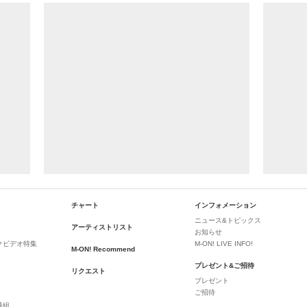
チャート
インフォメーション
ニュース&トピックス
アーティストリスト
お知らせ
クビデオ特集
M-ON! LIVE INFO!
M-ON! Recommend
プレゼント&ご招待
リクエスト
プレゼント
ご招待
番組