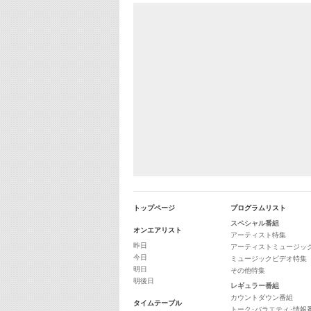
トップページ
プログラムリスト
スペシャル番組
オンエアリスト
アーティスト特集
昨日
アーティストミュージッ
今日
ミュージックビデオ特集
明日
その他特集
明後日
レギュラー番組
カウントダウン番組
タイムテーブル
トーク･バラエティ･情報