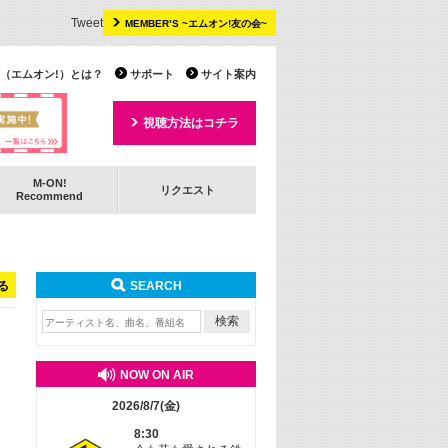
Tweet
MEMBER’S ~エムオン!友の会~
 TV（エムオン!）とは？
サポート
サイト案内
視聴方法はコチラ
M-ON!
リクエスト
Recommend
る
SEARCH
NOW ON AIR
2026/8/7(金)
8:30