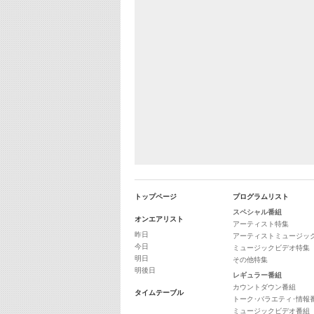
トップページ
プログラムリスト
スペシャル番組
オンエアリスト
アーティスト特集
昨日
アーティストミュージッ
今日
ミュージックビデオ特集
明日
その他特集
明後日
レギュラー番組
カウントダウン番組
タイムテーブル
トーク･バラエティ･情報
ミュージックビデオ番組