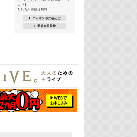
18:30
スです。
M-ON! Countdown K
もちろん登録は無料！
20:00
エムオン!友の会とは
M-ON! カラオケカウントダウン 20
新規会員登録
22:00
耳に残る歴代CMソングメドレー
22:30
フェスで見たい! 人気アーティストの
ライブミュージックビデオ特集
23:00
SUPER EIGHT特集
24:00
あのころヒッツ! 2025年
25:00
エムオン! ヒッツ
26:00
歴代カラオケスーパーヒッツ
27:00
Japan Music Video Countdown on
YouTube