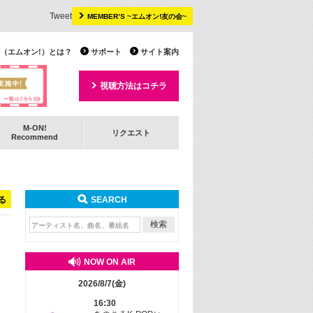
Tweet
MEMBER’S ~エムオン!友の会~
 TV（エムオン!）とは？
サポート
サイト案内
視聴方法はコチラ
M-ON!
リクエスト
Recommend
る
SEARCH
NOW ON AIR
2026/8/7(金)
16:30