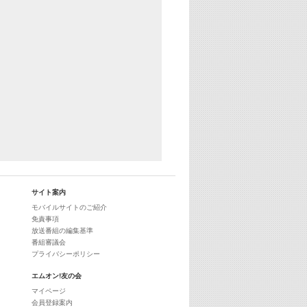
29:00
最新最強! 歌えるヒッツ
サイト案内
モバイルサイトのご紹介
免責事項
放送番組の編集基準
番組審議会
プライバシーポリシー
エムオン!友の会
マイページ
会員登録案内