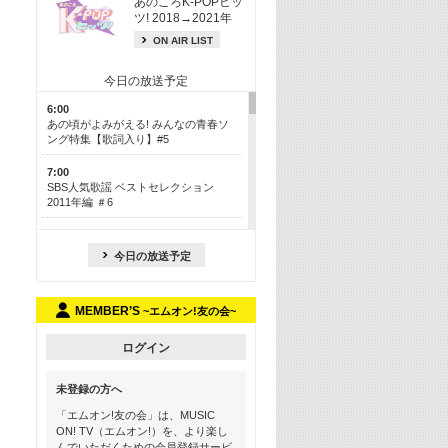
あのころK-POPヒッ
ツ! 2018→2021年
ON AIR LIST
今日の放送予定
6:00
あの頃がよみがえる! みんなの青春ソ
ング特集【歌詞入り】#5
7:00
SBS人気歌謡 ベストセレクション
2011年編 ＃6
8:30
今も昔も愛される鉄板カラオケメドレ
今日の放送予定
ー【歌詞入り】 一挙5時間！
13:30
MEMBER’S
~エムオン!友の会~
Apple Music カウントダウン 20
15:30
ログイン
この夏聴きたい! サマーソングメドレ
ー【歌詞入り】 #5
未登録の方へ
16:30
「エムオン!友の会」は、MUSIC
あのころK-POPヒッツ! 2018→2021年
ON! TV（エムオン!）を、より楽し
んでいただくための会員登録サービ