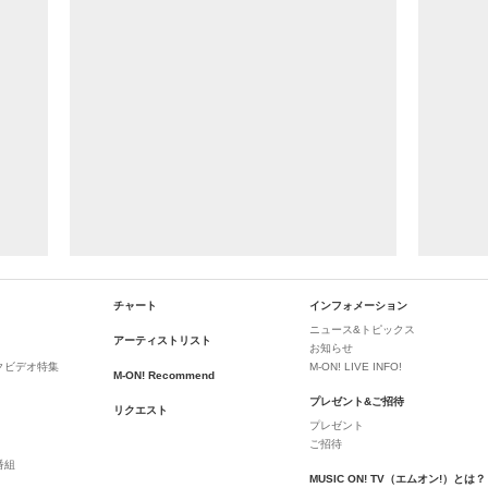
チャート
インフォメーション
ニュース&トピックス
アーティストリスト
お知らせ
クビデオ特集
M-ON! LIVE INFO!
M-ON! Recommend
プレゼント&ご招待
リクエスト
プレゼント
ご招待
番組
MUSIC ON! TV（エムオン!）とは？