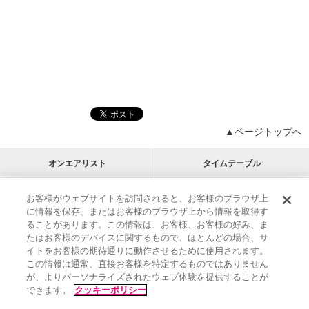
▲ページトップへ
オンエアリスト
タイムテーブル
プログラムリスト
チャート
お客様がウェブサイトを訪問されると、お客様のブラウザ上
に情報を保存、またはお客様のブラウザ上から情報を取得す
M-ON!
アーティストリスト
リクエスト
ることがあります。この情報は、お客様、お客様の好み、ま
RECOMMEND
たはお客様のデバイスに関するもので、ほとんどの場合、サ
イトをお客様の期待通りに動作させるために使用されます。
インフォメーション
|
プレゼント&ご招待
この情報は通常、直接お客様を特定するものではありません
MUSIC ON! TV（エムオン!）とは？
|
サポート
が、よりパーソナライズされたウェブ体験を提供することが
サイト案内
|
エムオン!友の会
|
クッキーの詳細
できます。
クッキーポリシー
M-ON! BOOKS
|
運営会社