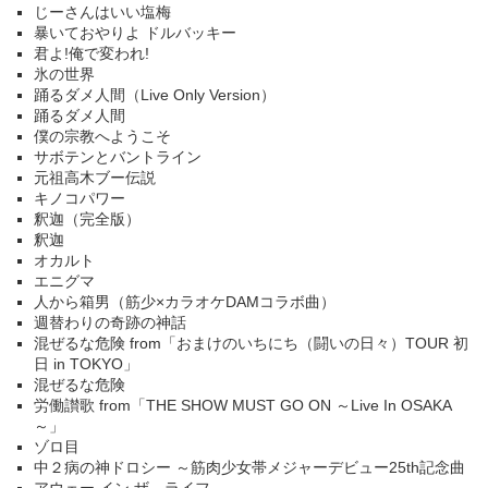
じーさんはいい塩梅
暴いておやりよ ドルバッキー
君よ!俺で変われ!
氷の世界
踊るダメ人間（Live Only Version）
踊るダメ人間
僕の宗教へようこそ
サボテンとバントライン
元祖高木ブー伝説
キノコパワー
釈迦（完全版）
釈迦
オカルト
エニグマ
人から箱男（筋少×カラオケDAMコラボ曲）
週替わりの奇跡の神話
混ぜるな危険 from「おまけのいちにち（闘いの日々）TOUR 初
日 in TOKYO」
混ぜるな危険
労働讃歌 from「THE SHOW MUST GO ON ～Live In OSAKA
～」
ゾロ目
中２病の神ドロシー ～筋肉少女帯メジャーデビュー25th記念曲