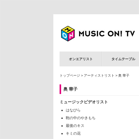
オンエアリスト
タイムテーブル
トップページ
>
アーティストリスト
> 奥 華子
奥 華子
ミュージックビデオリスト
はなびら
鞄の中のやきもち
最後のキス
キミの花