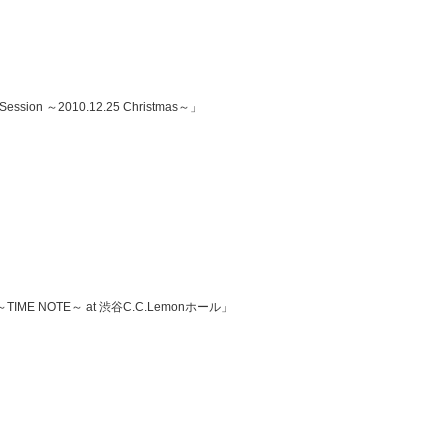
sion ～2010.12.25 Christmas～」
IME NOTE～ at 渋谷C.C.Lemonホール」