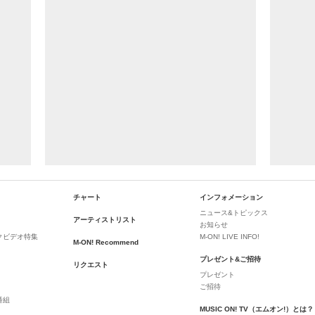
チャート
インフォメーション
ニュース&トピックス
アーティストリスト
お知らせ
クビデオ特集
M-ON! LIVE INFO!
M-ON! Recommend
プレゼント&ご招待
リクエスト
プレゼント
ご招待
番組
MUSIC ON! TV（エムオン!）とは？