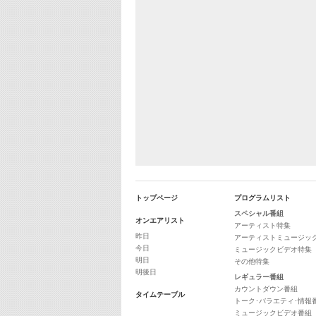
トップページ
プログラムリスト
スペシャル番組
オンエアリスト
アーティスト特集
昨日
アーティストミュージッ
今日
ミュージックビデオ特集
明日
その他特集
明後日
レギュラー番組
カウントダウン番組
タイムテーブル
トーク･バラエティ･情報
ミュージックビデオ番組