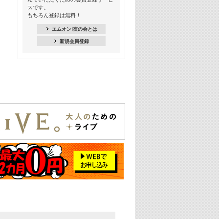
季節を感じよう! シーズンソング特集
スです。
-8月編-【歌詞入り】
もちろん登録は無料！
21:30
エムオン!友の会とは
臨場感満載! 人気バンドのライブミュ
新規会員登録
ージックビデオ特集
22:00
今押さえるならコレ! 令和最新ヒット
ソング特集
23:00
BLACKPINK特集
24:00
K-POP 第3世代特集
24:30
K-POP 第4世代特集
25:00
あのころヒッツ! 一挙5時間！
2021→2025年