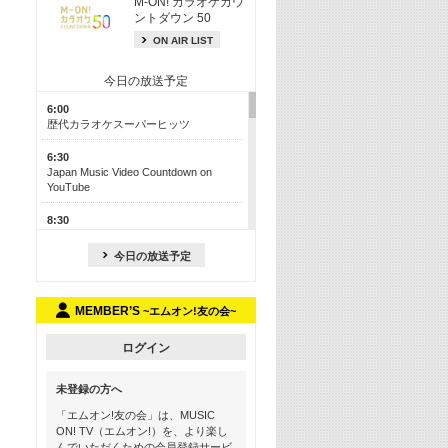
M-ON! カラオケカウ
ントダウン 50
ON AIR LIST
今日の放送予定
6:00
歴代カラオケスーパーヒッツ
6:30
Japan Music Video Countdown on
YouTube
8:30
J-POP最強カウントダウン50【歌詞入
り】
今日の放送予定
13:00
M-ON! カラオケカウントダウン 50
MEMBER’S
~エムオン!友の会~
17:30
Official髭男dism特集
ログイン
19:00
未登録の方へ
よりぬき! この夏聴きたい! サマーソン
グメドレー【歌詞入り】
「エムオン!友の会」は、MUSIC
ON! TV（エムオン!）を、より楽し
21:00
んでいただくための会員登録サービ