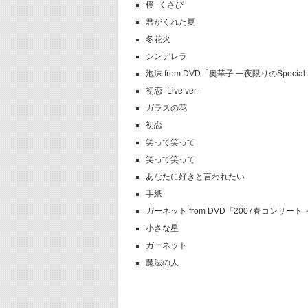
楔 -くさび-
君がくれた夏
冬花火
シンデレラ
泡沫 from DVD「奥華子 一夜限りのSpecial Ses
初恋 -Live ver.-
ガラスの花
初恋
笑って笑って
笑って笑って
あなたに好きと言われたい
手紙
ガーネット from DVD「2007春コンサート ～T
小さな星
ガーネット
魔法の人