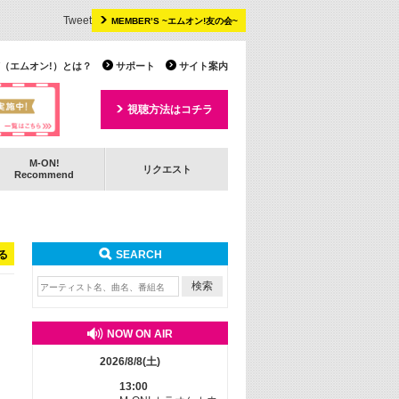
Tweet
MEMBER’S ~エムオン!友の会~
 TV（エムオン!）とは？
サポート
サイト案内
視聴方法はコチラ
M-ON!
リクエスト
Recommend
る
SEARCH
NOW ON AIR
2026/8/8(土)
13:00