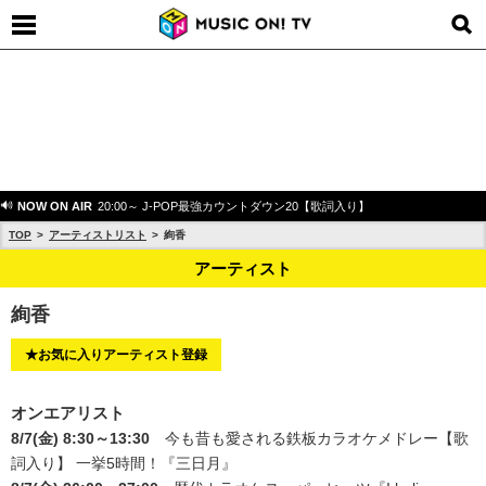
NOW ON AIR
20:00～ J-POP最強カウントダウン20【歌詞入り】
TOP
アーティストリスト
絢香
アーティスト
絢香
★お気に入りアーティスト登録
オンエアリスト
8/7(金) 8:30～13:30
今も昔も愛される鉄板カラオケメドレー【歌
詞入り】 一挙5時間！
『三日月』