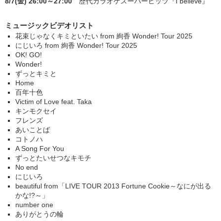
8/7(金) 26:00～27:00
歴代カラオケスーパーヒッツ
『I believe』
ミュージックビデオリスト
花束じゃなくキミといたい from 絢香 Wonder! Tour 2025
にじいろ from 絢香 Wonder! Tour 2025
OK! GO!
Wonder!
ずっとキミと
Home
百年十色
Victim of Love feat. Taka
キンモクセイ
フレンズ
あいことば
コトノハ
A Song For You
ずっとたいせつなキモチ
No end
にじいろ
beautiful from「LIVE TOUR 2013 Fortune Cookie～なにが出る
かな!?～」
number one
ありがとうの輪