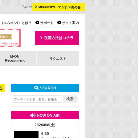
Tweet
MEMBER’S ~エムオン!友の会~
 TV（エムオン!）とは？
サポート
サイト案内
視聴方法はコチラ
M-ON!
リクエスト
Recommend
る
SEARCH
NOW ON AIR
2026/8/8(土)
6:30