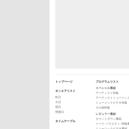
トップページ
プログラムリスト
スペシャル番組
オンエアリスト
アーティスト特集
昨日
アーティストミュージッ
今日
ミュージックビデオ特集
明日
その他特集
明後日
レギュラー番組
カウントダウン番組
タイムテーブル
トーク･バラエティ･情報
ミュージックビデオ番組