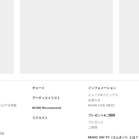
チャート
インフォメーション
ニュース&トピックス
アーティストリスト
お知らせ
クビデオ特集
M-ON! LIVE INFO!
M-ON! Recommend
プレゼント&ご招待
リクエスト
プレゼント
ご招待
番組
MUSIC ON! TV（エムオン!）とは？