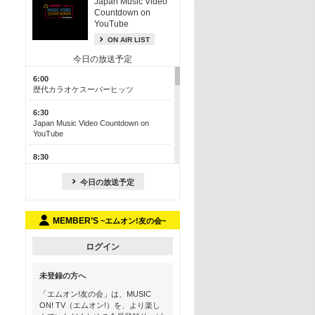
Japan Music Video
Countdown on
YouTube
ON AIR LIST
今日の放送予定
6:00
歴代カラオケスーパーヒッツ
6:30
Japan Music Video Countdown on
YouTube
8:30
J-POP最強カウントダウン50【歌詞入
り】
今日の放送予定
13:00
M-ON! カラオケカウントダウン 50
MEMBER’S
~エムオン!友の会~
17:30
Official髭男dism特集
ログイン
19:00
未登録の方へ
よりぬき! この夏聴きたい! サマーソン
グメドレー【歌詞入り】
「エムオン!友の会」は、MUSIC
ON! TV（エムオン!）を、より楽し
21:00