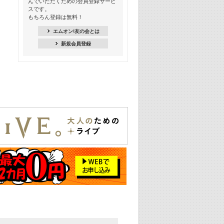
んでいただくための会員登録サービ
季節を感じよう! シーズンソング特集
スです。
-8月編-【歌詞入り】
もちろん登録は無料！
21:30
エムオン!友の会とは
臨場感満載! 人気バンドのライブミュ
新規会員登録
ージックビデオ特集
22:00
今押さえるならコレ! 令和最新ヒット
ソング特集
23:00
BLACKPINK特集
24:00
K-POP 第3世代特集
24:30
K-POP 第4世代特集
25:00
あのころヒッツ! 一挙5時間！
2021→2025年