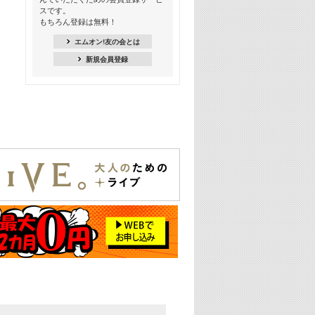
18:30
スです。
M-ON! Countdown K
もちろん登録は無料！
20:00
エムオン!友の会とは
M-ON! カラオケカウントダウン 20
新規会員登録
22:00
耳に残る歴代CMソングメドレー
22:30
フェスで見たい! 人気アーティストの
ライブミュージックビデオ特集
23:00
SUPER EIGHT特集
24:00
あのころヒッツ! 2025年
25:00
エムオン! ヒッツ
26:00
歴代カラオケスーパーヒッツ
27:00
Japan Music Video Countdown on
YouTube