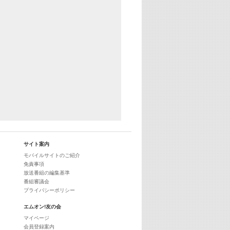
29:00
最新最強! 歌えるヒッツ
サイト案内
モバイルサイトのご紹介
免責事項
放送番組の編集基準
番組審議会
プライバシーポリシー
エムオン!友の会
マイページ
会員登録案内