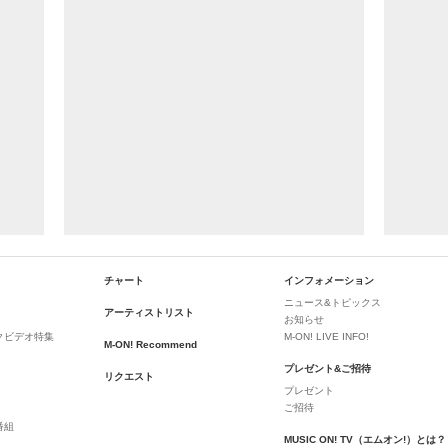
チャート
インフォメーション
ニュース&トピックス
アーティストリスト
お知らせ
クビデオ特集
M-ON! LIVE INFO!
M-ON! Recommend
プレゼント&ご招待
リクエスト
プレゼント
ご招待
番組
MUSIC ON! TV（エムオン!）とは？