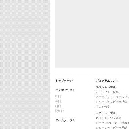
トップページ
プログラムリスト
スペシャル番組
オンエアリスト
アーティスト特集
昨日
アーティストミュージッ
今日
ミュージックビデオ特集
明日
その他特集
明後日
レギュラー番組
カウントダウン番組
タイムテーブル
トーク･バラエティ･情報
ミュージックビデオ番組