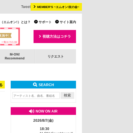
Tweet
MEMBER’S ~エムオン!友の会~
 TV（エムオン!）とは？
サポート
サイト案内
視聴方法はコチラ
M-ON!
リクエスト
Recommend
る
SEARCH
NOW ON AIR
2026/8/7(金)
18:30