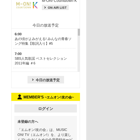
M-ON! Countdown K
ON AIR LIST
今日の放送予定
6:00
あの頃がよみがえる! みんなの青春ソ
ング特集【歌詞入り】#5
7:00
SBS人気歌謡 ベストセレクション
2011年編 ＃6
8:30
今も昔も愛される鉄板カラオケメドレ
今日の放送予定
ー【歌詞入り】 一挙5時間！
13:30
MEMBER’S
~エムオン!友の会~
Apple Music カウントダウン 20
15:30
ログイン
この夏聴きたい! サマーソングメドレ
ー【歌詞入り】 #5
未登録の方へ
16:30
「エムオン!友の会」は、MUSIC
あのころK-POPヒッツ! 2018→2021年
ON! TV（エムオン!）を、より楽し
んでいただくための会員登録サービ