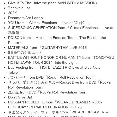
Give It To The Universe (feat. MAN WITH A MISSION)
Thanks a Lot
202X
Dreamers Are Lonely
YOU from 「Climax Emotions ～Live at 武道館～」
SUPERSONIC GENERATION from 「Climax Emotions ～Live at
武道館～」
POISON from 「Maximum Emotion Tour ～The Best for the
Future～」
MATERIALS from 「GUITARHYTHM LIVE 2016」
8 BEATのシルエット
BATTLE WITHOUT HONOR OR HUMANITY from「TOMOYASU
HOTEI JAPAN TOUR 2014 -Into the Light-」
Bad Feeling from「HOTEI JAZZ TRIO Live at Blue Note
Tokyo」
バンビーナ from DVD「Rock'n Roll Revolution Tour」
サラバ、愛しき悲しみたちよ～Rocket Dive from DVD「Rock'n
Roll Revolution Tour」
嵐が丘 from DVD「Rock'n Roll Revolution Tour」
Don't Give Up!
RUSSIAN ROULETTE from「WE ARE DREAMER ～50th
BIRTHDAY SPECIAL CELEBRATION GIG～」
さよならアンディ・ウォーホル from「WE ARE DREAMER ～