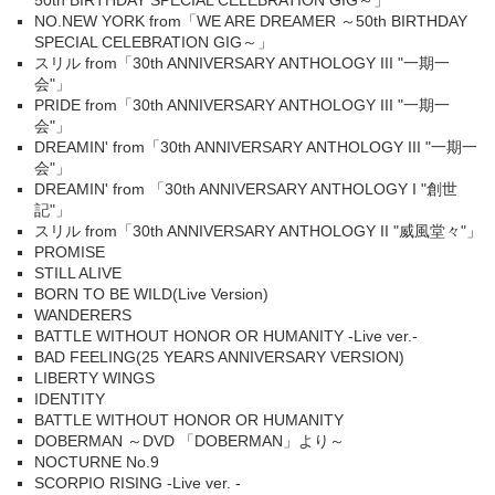
50th BIRTHDAY SPECIAL CELEBRATION GIG～」
NO.NEW YORK from「WE ARE DREAMER ～50th BIRTHDAY
SPECIAL CELEBRATION GIG～」
スリル from「30th ANNIVERSARY ANTHOLOGY III "一期一
会"」
PRIDE from「30th ANNIVERSARY ANTHOLOGY III "一期一
会"」
DREAMIN' from「30th ANNIVERSARY ANTHOLOGY III "一期一
会"」
DREAMIN' from 「30th ANNIVERSARY ANTHOLOGY I "創世
記"」
スリル from「30th ANNIVERSARY ANTHOLOGY II "威風堂々"」
PROMISE
STILL ALIVE
BORN TO BE WILD(Live Version)
WANDERERS
BATTLE WITHOUT HONOR OR HUMANITY -Live ver.-
BAD FEELING(25 YEARS ANNIVERSARY VERSION)
LIBERTY WINGS
IDENTITY
BATTLE WITHOUT HONOR OR HUMANITY
DOBERMAN ～DVD 「DOBERMAN」より～
NOCTURNE No.9
SCORPIO RISING -Live ver. -