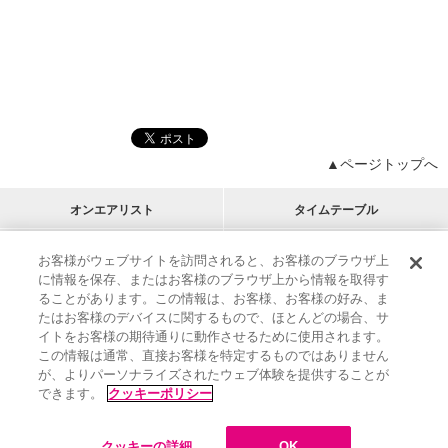
▲ページトップへ
オンエアリスト
タイムテーブル
プログラムリスト
チャート
お客様がウェブサイトを訪問されると、お客様のブラウザ上
に情報を保存、またはお客様のブラウザ上から情報を取得す
M-ON!
アーティストリスト
リクエスト
ることがあります。この情報は、お客様、お客様の好み、ま
RECOMMEND
たはお客様のデバイスに関するもので、ほとんどの場合、サ
イトをお客様の期待通りに動作させるために使用されます。
インフォメーション
|
プレゼント&ご招待
この情報は通常、直接お客様を特定するものではありません
MUSIC ON! TV（エムオン!）とは？
|
サポート
が、よりパーソナライズされたウェブ体験を提供することが
サイト案内
|
エムオン!友の会
|
クッキーの詳細
できます。
クッキーポリシー
M-ON! BOOKS
|
運営会社
クッキーの詳細
OK