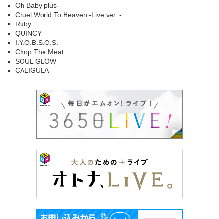
Oh Baby plus
Cruel World To Heaven -Live ver. -
Ruby
QUINCY
I.Y.O.B.S.O.S.
Chop The Meat
SOUL GLOW
CALIGULA