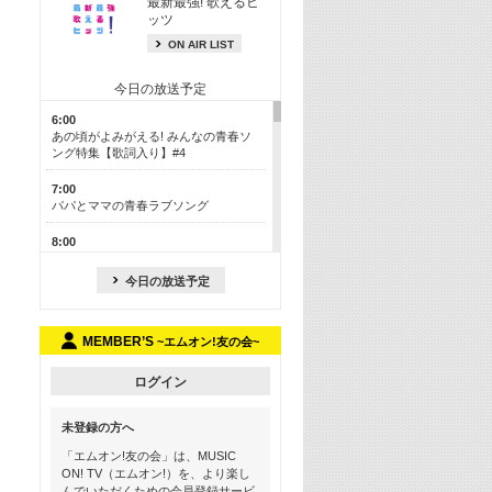
最新最強! 歌えるヒ
ッツ
ON AIR LIST
今日の放送予定
6:00
あの頃がよみがえる! みんなの青春ソ
ング特集【歌詞入り】#4
7:00
パパとママの青春ラブソング
8:00
あのころドラマヒッツ! 2013年
今日の放送予定
8:30
M-ON! カラオケカウントダウン 50
MEMBER’S
~エムオン!友の会~
13:00
歴代カラオケスーパーヒッツ
ログイン
13:30
LINE MUSICカウントダウン20
未登録の方へ
15:30
「エムオン!友の会」は、MUSIC
この夏聴きたい! サマーソングメドレ
ON! TV（エムオン!）を、より楽し
ー【歌詞入り】 #4
んでいただくための会員登録サービ