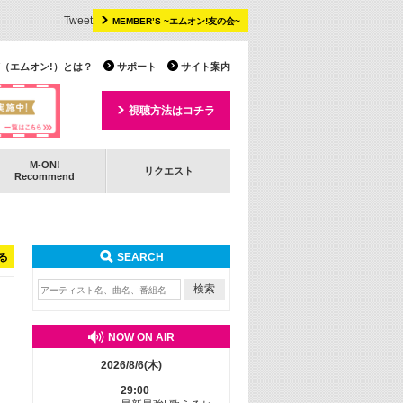
Tweet
MEMBER’S ~エムオン!友の会~
 TV（エムオン!）とは？
サポート
サイト案内
視聴方法はコチラ
M-ON!
リクエスト
Recommend
る
SEARCH
NOW ON AIR
2026/8/6(木)
29:00