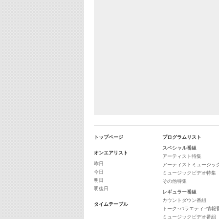
トップページ
プログラムリスト
スペシャル番組
オンエアリスト
アーティスト特集
昨日
アーティストミュージッ
今日
ミュージックビデオ特集
明日
その他特集
明後日
レギュラー番組
カウントダウン番組
タイムテーブル
トーク･バラエティ･情報
ミュージックビデオ番組