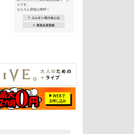
スです。
16:30
もちろん登録は無料！
Apple Music カウントダウン 20
エムオン!友の会とは
18:30
新規会員登録
あのころK-POPヒッツ! 2021年
19:00
韓ON! Countdown 10
20:00
J-POP最強カウントダウン20【歌詞入
り】
22:00
大人のための名曲セレクション ～バン
ド編～【歌詞入り】
22:30
今推したい! エムオン!おすすめミュー
ジックビデオ特集＜#28＞
23:00
METROCK 2026 ライブスペシャル＜
NEW BEAT SQUARE day2＞
24:30
あのころヒッツ! 2024年