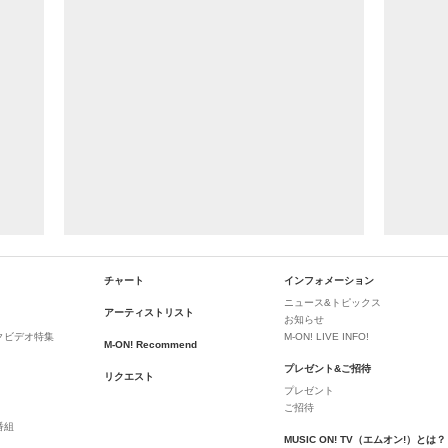
チャート
インフォメーション
ニュース&トピックス
アーティストリスト
お知らせ
クビデオ特集
M-ON! LIVE INFO!
M-ON! Recommend
プレゼント&ご招待
リクエスト
プレゼント
ご招待
番組
MUSIC ON! TV（エムオン!）とは？