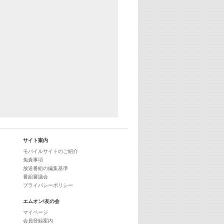
25:30
エムオン! ヒッツ
27:00
歴代カラオケスーパーヒッツ
28:00
M-ON! Countdown International 10
29:00
最新最強! 歌えるヒッツ
サイト案内
モバイルサイトのご紹介
免責事項
放送番組の編集基準
番組審議会
プライバシーポリシー
エムオン!友の会
マイページ
会員登録案内