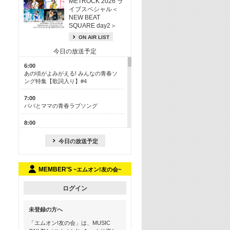
METROCK 2026 ラ
イブスペシャル＜
NEW BEAT
SQUARE day2＞
ON AIR LIST
今日の放送予定
6:00
あの頃がよみがえる! みんなの青春ソ
ング特集【歌詞入り】#4
7:00
パパとママの青春ラブソング
8:00
あのころドラマヒッツ! 2013年
今日の放送予定
8:30
M-ON! カラオケカウントダウン 50
MEMBER’S
~エムオン!友の会~
13:00
歴代カラオケスーパーヒッツ
ログイン
13:30
LINE MUSICカウントダウン20
未登録の方へ
15:30
「エムオン!友の会」は、MUSIC
この夏聴きたい! サマーソングメドレ