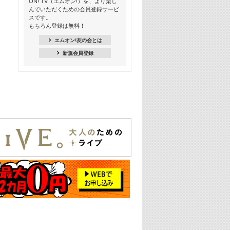
ON! TV（エムオン!）を、より楽し
ー【歌詞入り】 #4
んでいただくための会員登録サービ
スです。
16:30
もちろん登録は無料！
Apple Music カウントダウン 20
エムオン!友の会とは
18:30
新規会員登録
あのころK-POPヒッツ! 2021年
19:00
韓ON! Countdown 10
20:00
J-POP最強カウントダウン20【歌詞入
り】
22:00
大人のための名曲セレクション ～バン
ド編～【歌詞入り】
22:30
今推したい! エムオン!おすすめミュー
ジックビデオ特集＜#28＞
23:00
METROCK 2026 ライブスペシャル＜
NEW BEAT SQUARE day2＞
24:30