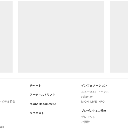
チャート
インフォメーション
ニュース&トピックス
アーティストリスト
お知らせ
クビデオ特集
M-ON! LIVE INFO!
M-ON! Recommend
プレゼント&ご招待
リクエスト
プレゼント
ご招待
番組