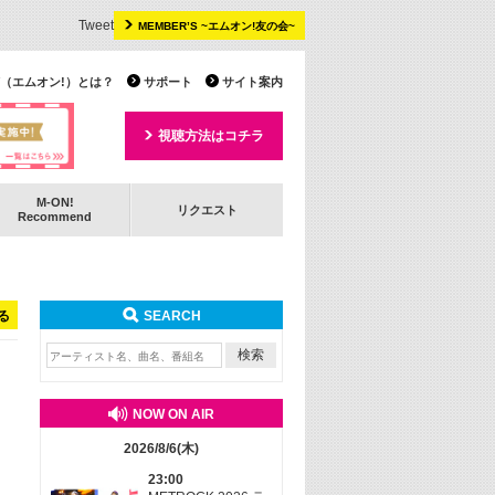
Tweet
MEMBER’S ~エムオン!友の会~
 TV（エムオン!）とは？
サポート
サイト案内
視聴方法はコチラ
M-ON!
リクエスト
Recommend
る
SEARCH
NOW ON AIR
2026/8/6(木)
23:00