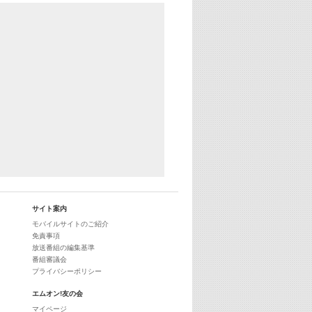
あのころヒッツ! 2024年
25:30
エムオン! ヒッツ
27:00
歴代カラオケスーパーヒッツ
28:00
M-ON! Countdown International 10
29:00
最新最強! 歌えるヒッツ
サイト案内
モバイルサイトのご紹介
免責事項
放送番組の編集基準
番組審議会
プライバシーポリシー
エムオン!友の会
マイページ