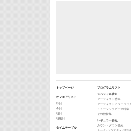
トップページ
プログラムリスト
スペシャル番組
オンエアリスト
アーティスト特集
昨日
アーティストミュージッ
今日
ミュージックビデオ特集
明日
その他特集
明後日
レギュラー番組
カウントダウン番組
タイムテーブル
トーク･バラエティ･情報