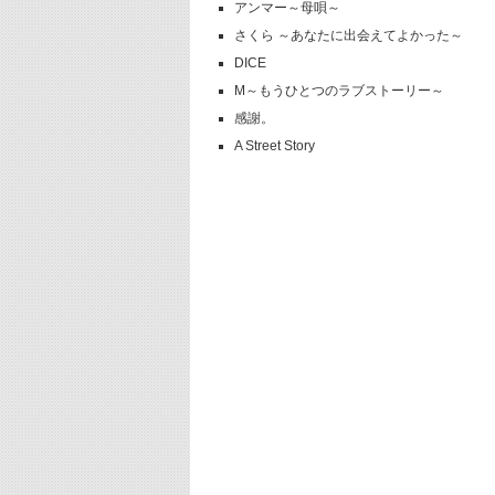
アンマー～母唄～
さくら ～あなたに出会えてよかった～
DICE
M～もうひとつのラブストーリー～
感謝。
A Street Story