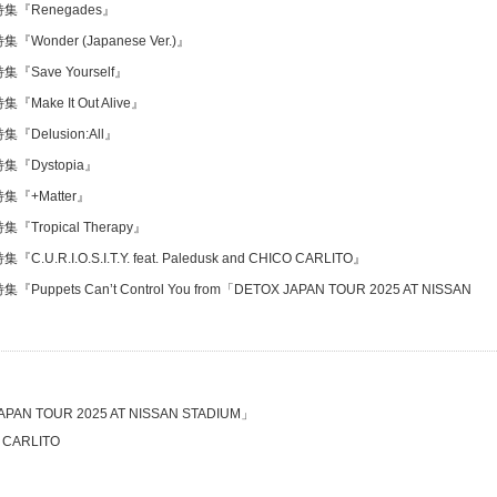
特集
『Renegades』
特集
『Wonder (Japanese Ver.)』
特集
『Save Yourself』
特集
『Make It Out Alive』
特集
『Delusion:All』
特集
『Dystopia』
特集
『+Matter』
特集
『Tropical Therapy』
特集
『C.U.R.I.O.S.I.T.Y. feat. Paledusk and CHICO CARLITO』
特集
『Puppets Can’t Control You from「DETOX JAPAN TOUR 2025 AT NISSAN
 JAPAN TOUR 2025 AT NISSAN STADIUM」
CO CARLITO