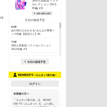
SBS人気歌謡 ベスト
セレクション 2011
年編 ＃6
ON AIR LIST
EYE
今日の放送予定
6:00
あの頃がよみがえる! みんなの青春ソ
ング特集【歌詞入り】#5
7:00
SBS人気歌謡 ベストセレクション
2011年編 ＃6
8:30
今も昔も愛される鉄板カラオケメドレ
今日の放送予定
ー【歌詞入り】 一挙5時間！
13:30
MEMBER’S
~エムオン!友の会~
Apple Music カウントダウン 20
15:30
ログイン
この夏聴きたい! サマーソングメドレ
ー【歌詞入り】 #5
未登録の方へ
16:30
「エムオン!友の会」は、MUSIC
あのころK-POPヒッツ! 2018→2021年
ON! TV（エムオン!）を、より楽し