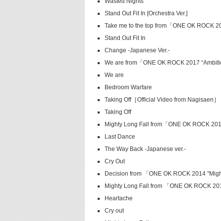
Wasted Nights
Stand Out Fit In [Orchestra Ver.]
Take me to the top from「ONE OK ROC
Stand Out Fit In
Change -Japanese Ver.-
We are from「ONE OK ROCK 2017 “Ambit
We are
Bedroom Warfare
Taking Off［Official Video from Nagisaen］
Taking Off
Mighty Long Fall from「ONE OK ROCK 
Last Dance
The Way Back -Japanese ver.-
Cry Out
Decision from 「ONE OK ROCK 2014 "Might
Mighty Long Fall from 「ONE OK ROCK 201
Heartache
Cry out