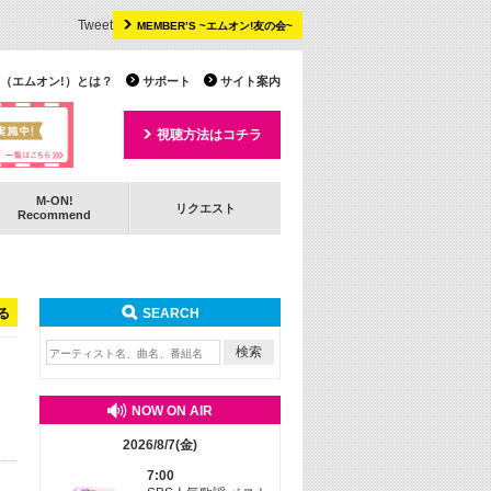
Tweet
MEMBER’S ~エムオン!友の会~
 TV（エムオン!）とは？
サポート
サイト案内
視聴方法はコチラ
M-ON!
リクエスト
Recommend
る
SEARCH
NOW ON AIR
2026/8/7(金)
7:00