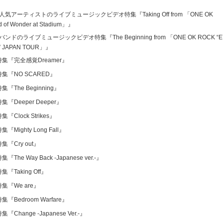
 人気アーティストのライブミュージックビデオ特集
『Taking Off from 「ONE OK
d of Wonder at Stadium」』
気バンドのライブミュージックビデオ特集
『The Beginning from 「ONE OK ROCK “
” JAPAN TOUR」』
特集
『完全感覚Dreamer』
特集
『NO SCARED』
特集
『The Beginning』
特集
『Deeper Deeper』
特集
『Clock Strikes』
特集
『Mighty Long Fall』
特集
『Cry out』
特集
『The Way Back -Japanese ver.-』
特集
『Taking Off』
特集
『We are』
特集
『Bedroom Warfare』
特集
『Change -Japanese Ver.-』