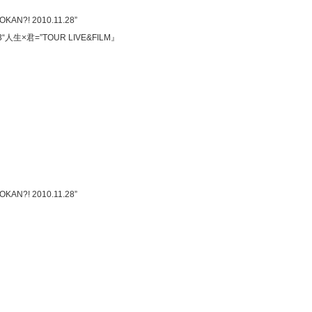
AN?! 2010.11.28”
13“人生×君=”TOUR LIVE&FILM』
AN?! 2010.11.28”