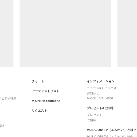
チャート
インフォメーション
ニュース&トピックス
アーティストリスト
お知らせ
クビデオ特集
M-ON! LIVE INFO!
M-ON! Recommend
プレゼント&ご招待
リクエスト
プレゼント
ご招待
番組
MUSIC ON! TV（エムオン!）とは？
MUSIC ON! TV（エムオン!）紹介