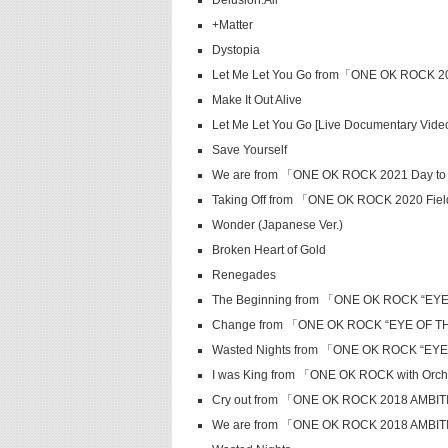
Delusion:All
+Matter
Dystopia
Let Me Let You Go from「ONE OK ROCK
Make It Out Alive
Let Me Let You Go [Live Documentary Vide
Save Yourself
We are from 「ONE OK ROCK 2021 Day to 
Taking Off from 「ONE OK ROCK 2020 Fiel
Wonder (Japanese Ver.)
Broken Heart of Gold
Renegades
The Beginning from 「ONE OK ROCK “E
Change from 「ONE OK ROCK “EYE OF 
Wasted Nights from 「ONE OK ROCK “E
I was King from 「ONE OK ROCK with Orch
Cry out from 「ONE OK ROCK 2018 AMB
We are from 「ONE OK ROCK 2018 AMB