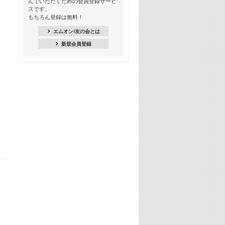
んでいただくための会員登録サービ
18:30
スです。
M-ON! Countdown K
もちろん登録は無料！
20:00
エムオン!友の会とは
M-ON! カラオケカウントダウン 20
新規会員登録
22:00
耳に残る歴代CMソングメドレー
22:30
フェスで見たい! 人気アーティストの
ライブミュージックビデオ特集
23:00
SUPER EIGHT特集
24:00
あのころヒッツ! 2025年
25:00
エムオン! ヒッツ
26:00
歴代カラオケスーパーヒッツ
27:00
Japan Music Video Countdown on
YouTube