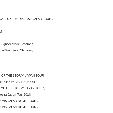
 2023 LUXURY DISEASE JAPAN TOUR」
o]
Night Acoustic Sessions」
d of Wonder at Stadium」
YE OF THE STORM” JAPAN TOUR」
THE STORM” JAPAN TOUR」
YE OF THE STORM” JAPAN TOUR」
estra Japan Tour 2018」
ITIONS JAPAN DOME TOUR」
ITIONS JAPAN DOME TOUR」