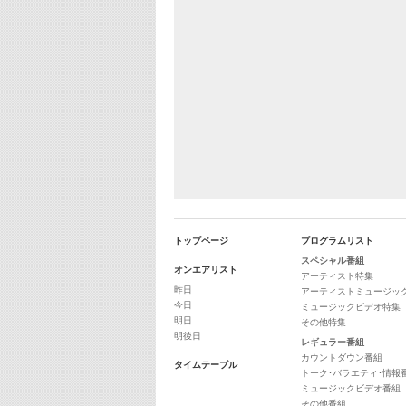
トップページ
プログラムリスト
スペシャル番組
オンエアリスト
アーティスト特集
昨日
アーティストミュージッ
今日
ミュージックビデオ特集
明日
その他特集
明後日
レギュラー番組
カウントダウン番組
タイムテーブル
トーク･バラエティ･情報
ミュージックビデオ番組
その他番組