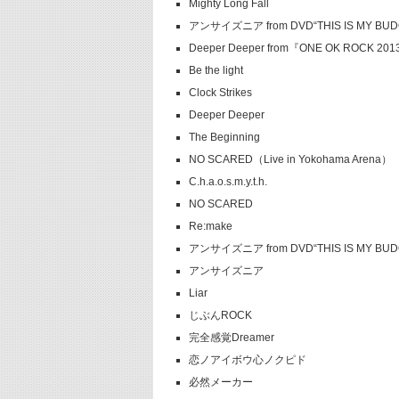
Mighty Long Fall
アンサイズニア from DVD“THIS IS MY BUDOK
Deeper Deeper from『ONE OK ROCK 20
Be the light
Clock Strikes
Deeper Deeper
The Beginning
NO SCARED（Live in Yokohama Arena）
C.h.a.o.s.m.y.t.h.
NO SCARED
Re:make
アンサイズニア from DVD“THIS IS MY BUDOK
アンサイズニア
Liar
じぶんROCK
完全感覚Dreamer
恋ノアイボウ心ノクピド
必然メーカー