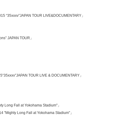
K 2015 “35xxxv”JAPAN TOUR LIVE&DOCUMENTARY」
ions” JAPAN TOUR」
2015“35xxxv”JAPAN TOUR LIVE & DOCUMENTARY」
y Long Fall at Yokohama Stadium"」
4 "Mighty Long Fall at Yokohama Stadium"」