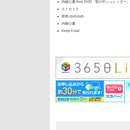
内秘心書 from DVD「世の中シュレッダー」
エトセトラ
努努-ゆめゆめ-
内秘心書
Keep it real