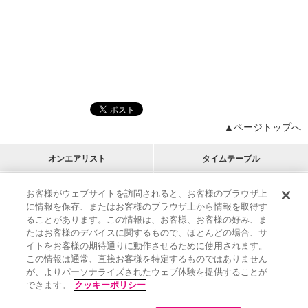
▲ページトップへ
オンエアリスト
タイムテーブル
プログラムリスト
チャート
お客様がウェブサイトを訪問されると、お客様のブラウザ上
に情報を保存、またはお客様のブラウザ上から情報を取得す
M-ON!
アーティストリスト
リクエスト
ることがあります。この情報は、お客様、お客様の好み、ま
RECOMMEND
たはお客様のデバイスに関するもので、ほとんどの場合、サ
イトをお客様の期待通りに動作させるために使用されます。
インフォメーション
|
プレゼント&ご招待
この情報は通常、直接お客様を特定するものではありません
MUSIC ON! TV（エムオン!）とは？
|
サポート
が、よりパーソナライズされたウェブ体験を提供することが
サイト案内
|
エムオン!友の会
|
クッキーの詳細
できます。
クッキーポリシー
M-ON! BOOKS
|
運営会社