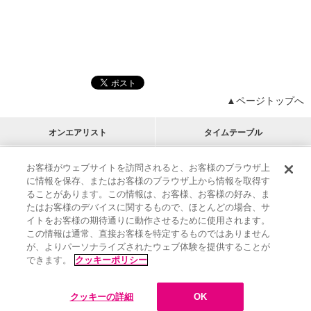
▲ページトップへ
オンエアリスト
タイムテーブル
プログラムリスト
チャート
お客様がウェブサイトを訪問されると、お客様のブラウザ上
に情報を保存、またはお客様のブラウザ上から情報を取得す
M-ON!
アーティストリスト
リクエスト
ることがあります。この情報は、お客様、お客様の好み、ま
RECOMMEND
たはお客様のデバイスに関するもので、ほとんどの場合、サ
イトをお客様の期待通りに動作させるために使用されます。
インフォメーション
|
プレゼント&ご招待
この情報は通常、直接お客様を特定するものではありません
MUSIC ON! TV（エムオン!）とは？
|
サポート
が、よりパーソナライズされたウェブ体験を提供することが
サイト案内
|
エムオン!友の会
|
クッキーの詳細
できます。
クッキーポリシー
M-ON! BOOKS
|
運営会社
クッキーの詳細
OK