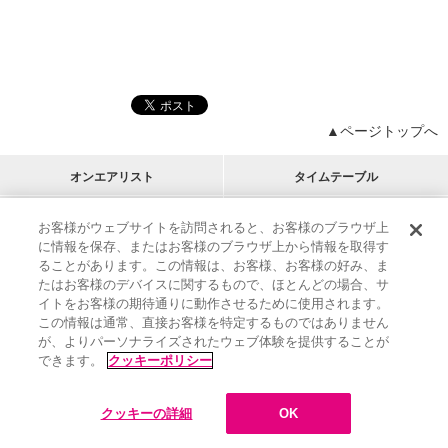
▲ページトップへ
オンエアリスト
タイムテーブル
プログラムリスト
チャート
お客様がウェブサイトを訪問されると、お客様のブラウザ上
に情報を保存、またはお客様のブラウザ上から情報を取得す
M-ON!
アーティストリスト
リクエスト
ることがあります。この情報は、お客様、お客様の好み、ま
RECOMMEND
たはお客様のデバイスに関するもので、ほとんどの場合、サ
イトをお客様の期待通りに動作させるために使用されます。
インフォメーション
|
プレゼント&ご招待
この情報は通常、直接お客様を特定するものではありません
MUSIC ON! TV（エムオン!）とは？
|
サポート
が、よりパーソナライズされたウェブ体験を提供することが
サイト案内
|
エムオン!友の会
|
クッキーの詳細
できます。
クッキーポリシー
M-ON! BOOKS
|
運営会社
クッキーの詳細
OK
©
Sony Music Solutions Inc. All rights reserved.