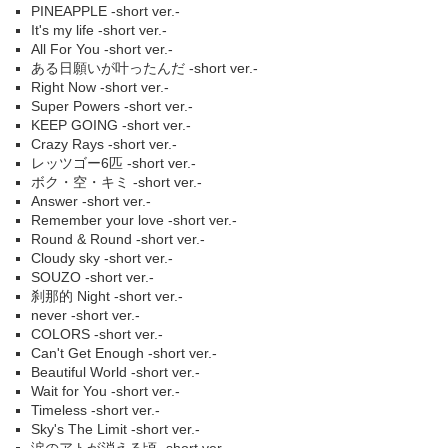
PINEAPPLE -short ver.-
It's my life -short ver.-
All For You -short ver.-
ある日願いが叶ったんだ -short ver.-
Right Now -short ver.-
Super Powers -short ver.-
KEEP GOING -short ver.-
Crazy Rays -short ver.-
レッツゴー6匹 -short ver.-
ボク・空・キミ -short ver.-
Answer -short ver.-
Remember your love -short ver.-
Round & Round -short ver.-
Cloudy sky -short ver.-
SOUZO -short ver.-
刹那的 Night -short ver.-
never -short ver.-
COLORS -short ver.-
Can't Get Enough -short ver.-
Beautiful World -short ver.-
Wait for You -short ver.-
Timeless -short ver.-
Sky's The Limit -short ver.-