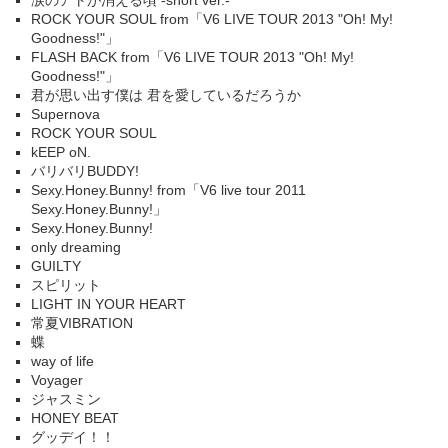
涙のアトが消える頃 -short ver.-
ROCK YOUR SOUL from「V6 LIVE TOUR 2013 "Oh! My!
Goodness!"」
FLASH BACK from「V6 LIVE TOUR 2013 "Oh! My!
Goodness!"」
君が思い出す僕は 君を愛しているだろうか
Supernova
ROCK YOUR SOUL
kEEP oN.
バリバリBUDDY!
Sexy.Honey.Bunny! from「V6 live tour 2011
Sexy.Honey.Bunny!」
Sexy.Honey.Bunny!
only dreaming
GUILTY
スピリット
LIGHT IN YOUR HEART
常夏VIBRATION
蝶
way of life
Voyager
ジャスミン
HONEY BEAT
グッデイ！！