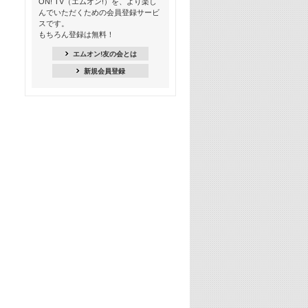
ON! TV（エムオン!）を、より楽し
んでいただくための会員登録サービ
18:30
スです。
M-ON! Countdown K
もちろん登録は無料！
20:00
エムオン!友の会とは
M-ON! カラオケカウントダウン 20
新規会員登録
22:00
耳に残る歴代CMソングメドレー
22:30
フェスで見たい! 人気アーティストの
ライブミュージックビデオ特集
23:00
SUPER EIGHT特集
24:00
あのころヒッツ! 2025年
25:00
エムオン! ヒッツ
26:00
歴代カラオケスーパーヒッツ
27:00
Japan Music Video Countdown on