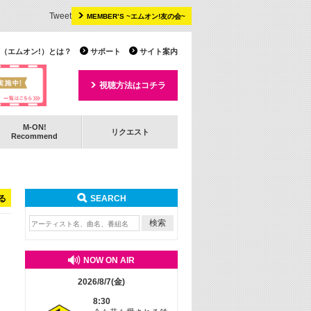
Tweet
MEMBER’S ~エムオン!友の会~
 TV（エムオン!）とは？
サポート
サイト案内
視聴方法はコチラ
M-ON!
リクエスト
Recommend
る
SEARCH
NOW ON AIR
2026/8/7(金)
8:30