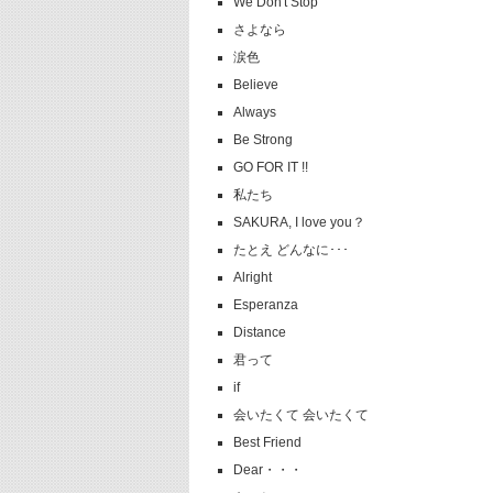
We Don't Stop
さよなら
涙色
Believe
Always
Be Strong
GO FOR IT !!
私たち
SAKURA, I love you？
たとえ どんなに･･･
Alright
Esperanza
Distance
君って
if
会いたくて 会いたくて
Best Friend
Dear・・・