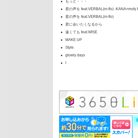
もっと・・・
君の声を feat.VERBAL(m-flo) -KANA×mofy 
君の声を feat.VERBAL(m-flo)
君に会いたくなるから
遠くても feat.WISE
MAKE UP
Style.
glowly days
I