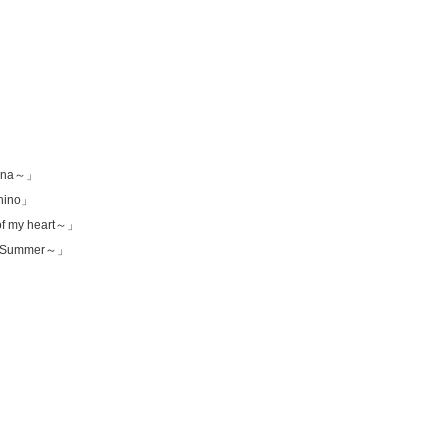
rena～」
shino」
f my heart～」
1～Summer～」