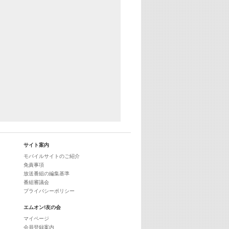
29:00
最新最強! 歌えるヒッツ
サイト案内
モバイルサイトのご紹介
免責事項
放送番組の編集基準
番組審議会
プライバシーポリシー
エムオン!友の会
マイページ
会員登録案内