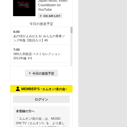
Japan Music Video
Countdown on
YouTube
ON AIR LIST
今日の放送予定
6:00
あの頃がよみがえる! みんなの青春ソ
ング特集【歌詞入り】#5
7:00
SBS人気歌謡 ベストセレクション
2011年編 ＃6
8:30
今も昔も愛される鉄板カラオケメドレ
今日の放送予定
ー【歌詞入り】 一挙5時間！
13:30
MEMBER’S
~エムオン!友の会~
Apple Music カウントダウン 20
15:30
ログイン
この夏聴きたい! サマーソングメドレ
ー【歌詞入り】 #5
未登録の方へ
16:30
「エムオン!友の会」は、MUSIC
あのころK-POPヒッツ! 2018→2021年
ON! TV（エムオン!）を、より楽し