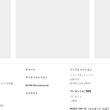
チャート
インフォメーション
ニュース&トピックス
アーティストリスト
お知らせ
クビデオ特集
M-ON! LIVE INFO!
M-ON! Recommend
プレゼント&ご招待
リクエスト
プレゼント
ご招待
番組
MUSIC ON! TV（エムオン!）とは？