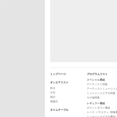
トップページ
プログラムリスト
スペシャル番組
オンエアリスト
アーティスト特集
昨日
アーティストミュージッ
今日
ミュージックビデオ特集
明日
その他特集
明後日
レギュラー番組
カウントダウン番組
タイムテーブル
トーク･バラエティ･情報
ミュージックビデオ番組