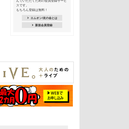
んでいただくための会員登録サービ
18:30
スです。
M-ON! Countdown K
もちろん登録は無料！
20:00
エムオン!友の会とは
M-ON! カラオケカウントダウン 20
新規会員登録
22:00
耳に残る歴代CMソングメドレー
22:30
フェスで見たい! 人気アーティストの
ライブミュージックビデオ特集
23:00
SUPER EIGHT特集
24:00
あのころヒッツ! 2025年
25:00
エムオン! ヒッツ
26:00
歴代カラオケスーパーヒッツ
27:00
Japan Music Video Countdown on
YouTube