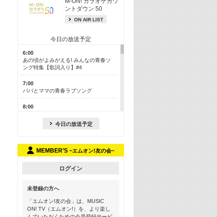
M-ON! カラオケカウ
ントダウン 50
ON AIR LIST
今日の放送予定
6:00
あの頃がよみがえる! みんなの青春ソ
ング特集【歌詞入り】#4
7:00
パパとママの青春ラブソング
8:00
あのころドラマヒッツ! 2013年
今日の放送予定
8:30
M-ON! カラオケカウントダウン 50
MEMBER’S
~エムオン!友の会~
13:00
歴代カラオケスーパーヒッツ
ログイン
13:30
LINE MUSICカウントダウン20
未登録の方へ
15:30
「エムオン!友の会」は、MUSIC
この夏聴きたい! サマーソングメドレ
ON! TV（エムオン!）を、より楽し
ー【歌詞入り】 #4
んでいただくための会員登録サービ