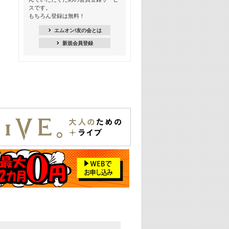
スです。
16:30
もちろん登録は無料！
Apple Music カウントダウン 20
エムオン!友の会とは
18:30
新規会員登録
あのころK-POPヒッツ! 2021年
19:00
韓ON! Countdown 10
20:00
J-POP最強カウントダウン20【歌詞入
り】
22:00
大人のための名曲セレクション ～バン
ド編～【歌詞入り】
22:30
今推したい! エムオン!おすすめミュー
ジックビデオ特集＜#28＞
23:00
METROCK 2026 ライブスペシャル＜
NEW BEAT SQUARE day2＞
24:30
あのころヒッツ! 2024年