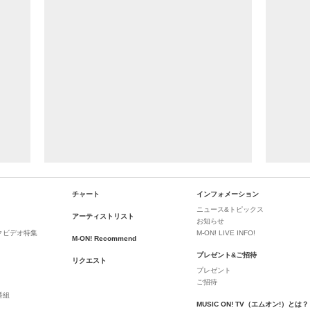
チャート
インフォメーション
ニュース&トピックス
アーティストリスト
お知らせ
クビデオ特集
M-ON! LIVE INFO!
M-ON! Recommend
プレゼント&ご招待
リクエスト
プレゼント
ご招待
番組
MUSIC ON! TV（エムオン!）とは？