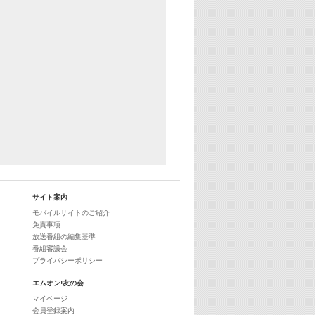
25:30
エムオン! ヒッツ
27:00
歴代カラオケスーパーヒッツ
28:00
M-ON! Countdown International 10
29:00
最新最強! 歌えるヒッツ
サイト案内
モバイルサイトのご紹介
免責事項
放送番組の編集基準
番組審議会
プライバシーポリシー
エムオン!友の会
マイページ
会員登録案内