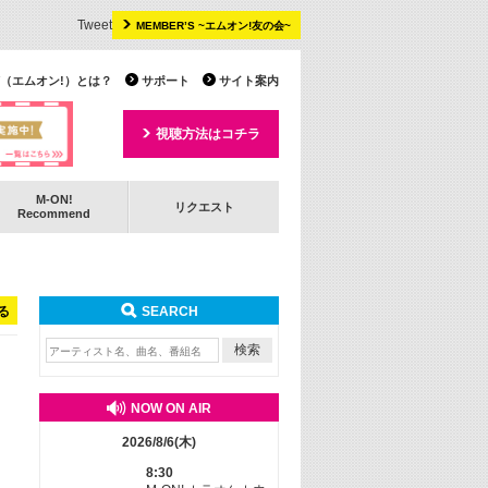
Tweet
MEMBER’S ~エムオン!友の会~
 TV（エムオン!）とは？
サポート
サイト案内
視聴方法はコチラ
M-ON!
リクエスト
Recommend
る
SEARCH
NOW ON AIR
2026/8/6(木)
8:30