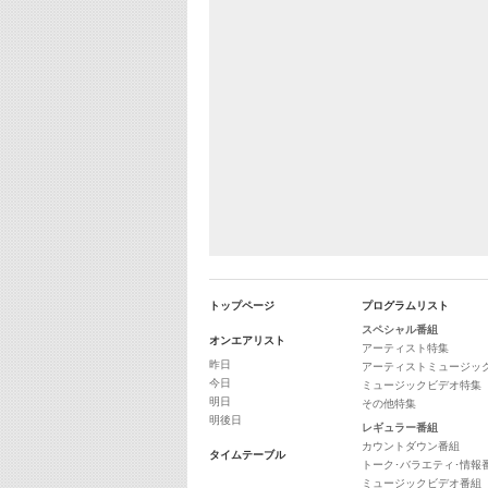
トップページ
プログラムリスト
スペシャル番組
オンエアリスト
アーティスト特集
昨日
アーティストミュージッ
今日
ミュージックビデオ特集
明日
その他特集
明後日
レギュラー番組
カウントダウン番組
タイムテーブル
トーク･バラエティ･情報
ミュージックビデオ番組