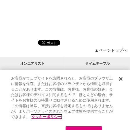
▲ページトップへ
オンエアリスト
タイムテーブル
プログラムリスト
チャート
お客様がウェブサイトを訪問されると、お客様のブラウザ上
に情報を保存、またはお客様のブラウザ上から情報を取得す
M-ON!
アーティストリスト
リクエスト
ることがあります。この情報は、お客様、お客様の好み、ま
RECOMMEND
たはお客様のデバイスに関するもので、ほとんどの場合、サ
イトをお客様の期待通りに動作させるために使用されます。
インフォメーション
|
プレゼント&ご招待
この情報は通常、直接お客様を特定するものではありません
MUSIC ON! TV（エムオン!）とは？
|
サポート
が、よりパーソナライズされたウェブ体験を提供することが
サイト案内
|
エムオン!友の会
|
クッキーの詳細
できます。
クッキーポリシー
M-ON! BOOKS
|
運営会社