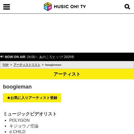
NOW ON AIR
24:00～ あのころヒッツ! 2025年
TOP
アーティストリスト
boogieman
アーティスト
boogieman
★お気に入りアーティスト登録
ミュージックビデオリスト
POLYGON
キジョウノ空論
d.CHILD