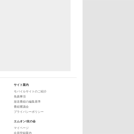
29:00
最新最強! 歌えるヒッツ
サイト案内
モバイルサイトのご紹介
免責事項
放送番組の編集基準
番組審議会
プライバシーポリシー
エムオン!友の会
マイページ
会員登録案内