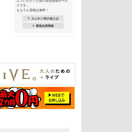
んでいただくための会員登録サービ
18:30
スです。
M-ON! Countdown K
もちろん登録は無料！
20:00
エムオン!友の会とは
M-ON! カラオケカウントダウン 20
新規会員登録
22:00
耳に残る歴代CMソングメドレー
22:30
フェスで見たい! 人気アーティストの
ライブミュージックビデオ特集
23:00
SUPER EIGHT特集
24:00
あのころヒッツ! 2025年
25:00
エムオン! ヒッツ
26:00
歴代カラオケスーパーヒッツ
27:00
Japan Music Video Countdown on
YouTube