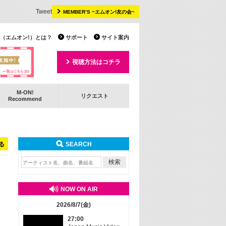
Tweet
MEMBER’S ~エムオン!友の会~
 TV（エムオン!）とは？
サポート
サイト案内
視聴方法はコチラ
M-ON!
リクエスト
Recommend
る
SEARCH
NOW ON AIR
2026/8/7(金)
27:00