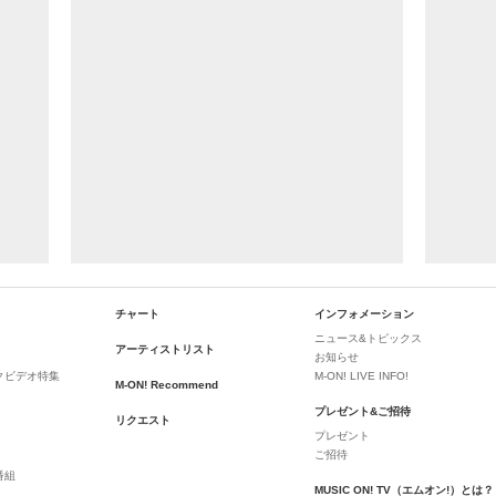
チャート
インフォメーション
ニュース&トピックス
アーティストリスト
お知らせ
クビデオ特集
M-ON! LIVE INFO!
M-ON! Recommend
プレゼント&ご招待
リクエスト
プレゼント
ご招待
番組
MUSIC ON! TV（エムオン!）とは？