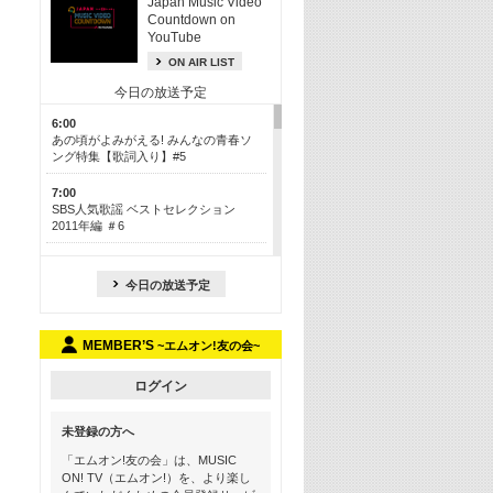
Japan Music Video
Countdown on
YouTube
ON AIR LIST
今日の放送予定
6:00
あの頃がよみがえる! みんなの青春ソ
ング特集【歌詞入り】#5
7:00
SBS人気歌謡 ベストセレクション
2011年編 ＃6
8:30
今も昔も愛される鉄板カラオケメドレ
今日の放送予定
ー【歌詞入り】 一挙5時間！
13:30
MEMBER’S
~エムオン!友の会~
Apple Music カウントダウン 20
15:30
ログイン
この夏聴きたい! サマーソングメドレ
ー【歌詞入り】 #5
未登録の方へ
16:30
「エムオン!友の会」は、MUSIC
あのころK-POPヒッツ! 2018→2021年
ON! TV（エムオン!）を、より楽し