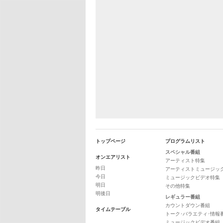
トップページ
プログラムリスト
スペシャル番組
オンエアリスト
アーティスト特集
昨日
アーティストミュージッ
今日
ミュージックビデオ特集
明日
その他特集
明後日
レギュラー番組
カウントダウン番組
タイムテーブル
トーク･バラエティ･情報
ミュージックビデオ番組