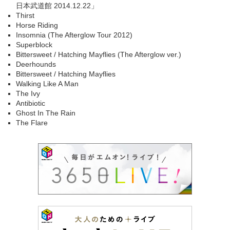
日本武道館 2014.12.22」
Thirst
Horse Riding
Insomnia (The Afterglow Tour 2012)
Superblock
Bittersweet / Hatching Mayflies (The Afterglow ver.)
Deerhounds
Bittersweet / Hatching Mayflies
Walking Like A Man
The Ivy
Antibiotic
Ghost In The Rain
The Flare